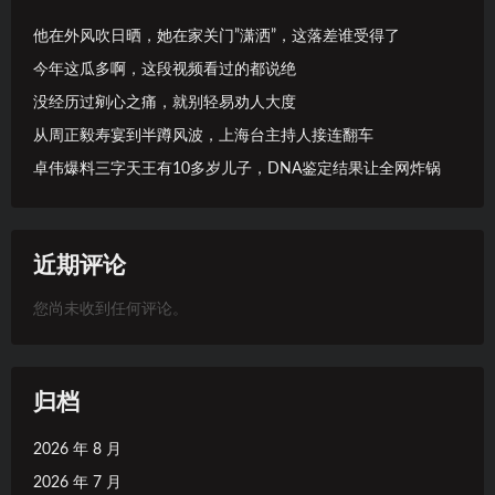
他在外风吹日晒，她在家关门”潇洒”，这落差谁受得了
今年这瓜多啊，这段视频看过的都说绝
没经历过剜心之痛，就别轻易劝人大度
从周正毅寿宴到半蹲风波，上海台主持人接连翻车
卓伟爆料三字天王有10多岁儿子，DNA鉴定结果让全网炸锅
近期评论
您尚未收到任何评论。
归档
2026 年 8 月
2026 年 7 月