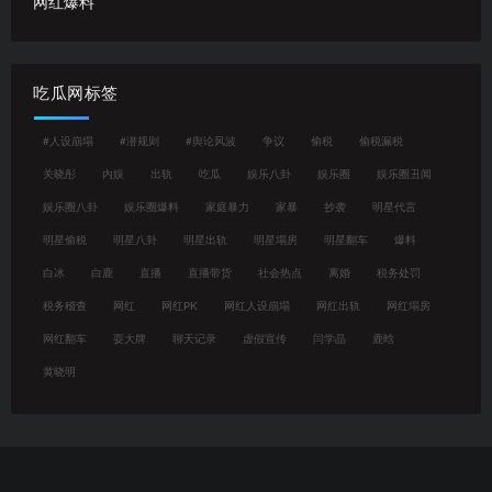
网红爆料
吃瓜网标签
#人设崩塌
#潜规则
#舆论风波
争议
偷税
偷税漏税
关晓彤
内娱
出轨
吃瓜
娱乐八卦
娱乐圈
娱乐圈丑闻
娱乐圈八卦
娱乐圈爆料
家庭暴力
家暴
抄袭
明星代言
明星偷税
明星八卦
明星出轨
明星塌房
明星翻车
爆料
白冰
白鹿
直播
直播带货
社会热点
离婚
税务处罚
税务稽查
网红
网红PK
网红人设崩塌
网红出轨
网红塌房
网红翻车
耍大牌
聊天记录
虚假宣传
闫学晶
鹿晗
黄晓明