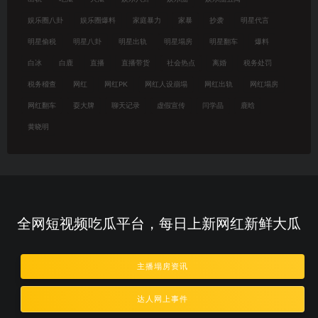
娱乐圈八卦
娱乐圈爆料
家庭暴力
家暴
抄袭
明星代言
明星偷税
明星八卦
明星出轨
明星塌房
明星翻车
爆料
白冰
白鹿
直播
直播带货
社会热点
离婚
税务处罚
税务稽查
网红
网红PK
网红人设崩塌
网红出轨
网红塌房
网红翻车
耍大牌
聊天记录
虚假宣传
闫学晶
鹿晗
黄晓明
全网短视频吃瓜平台，每日上新网红新鲜大瓜
主播塌房资讯
达人网上事件