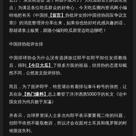
近日，“东京奥运会”这个词似乎成为了广大吃瓜群众们的议论焦
点；为满足各位吃瓜群众的好奇心，今天吃瓜圈内资讯网小编
特地把有关《中国排
【首页】
协批评女排(中国排协回应争议文
章)》的消息整理并分享出来，如果你也恰好对此感兴趣的话，
那就请拿上板凳，跟随小编到吃瓜群里边吃边聊吧！
中国排协批评女排
中国排球协会为什么没有选择放过郎平在郎平卸任女排教练
后，得到
【今日大瓜】
了很多方面的祝福，但排协的态度却截
然不同，公然发文批评排协。
而且，为了批评郎平，特意请出有着排坛泰斗称号的张然，让
其在杂
【热门爆料】
志上攀登了洋洋洒洒5000字的长文《论中
国女排为何兵败于东瀛》
并表示，台球界资深人士多次向郎平表示要重视二传的问题，
但郎平依然不吸取教训，所以才会在面对土耳其和俄罗斯的时
候接连失利。