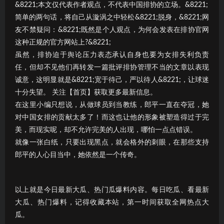
&8221;本文仅代表作者观点，不代表中国排协的立场。&8221;
简单的两句话，将自己从漩涡之中轻松&8221;脱身，&8221;网
友不禁疑问：&8221;既然是个人观点，为何会发表在排协官网
这种正规的官方网站上?&8221;
虽然，排协迫于舆论压力表态承认自身也要为女排失利负责
任，但却不见他们再转发一篇批评排协管理不当的文章以表现
诚意，这明显就是&8221;宽于待己，严以待人&8221;，让球迷
十分失望。 关注【首页】获取更多最新信息。
在这里小编只想说，从做球员到当教练，郎平一直在夺冠，她
对中国女排的贡献太多了！而这也让他的形象被塑造得过于完
美，而现实呢，却不允许完美的人出现，哪怕一点点错误。
就像一张白纸，只要出现黑点，就会格外的刺眼，在那些支持
郎平的人心目当中，她依然是一个传奇。
以上就是今日最新大瓜、热门瓜爆料内容。每日吃瓜、看最新
大瓜、热门爆料，记得收藏本站，第一时间获取全网热点大
瓜。