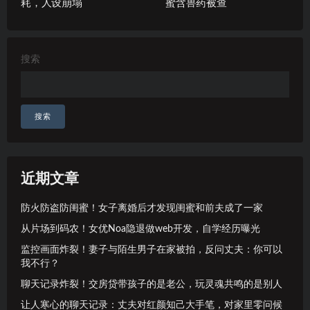
耗，人设崩塌
蜜含兽药被查
搜索
搜索
近期文章
防火防盗防闺蜜！女子离婚后才发现闺蜜和前夫成了一家
从片场到码农！女优Noa隐退做web开发，自学经历曝光
监控画面炸裂！妻子与陌生男子在家被拍，反问丈夫：你可以
我不行？
聊天记录炸裂！交房贷带孩子的是老公，玩灵魂共鸣的是别人
让人寒心的聊天记录：丈夫对红颜知己大手笔，对家里零问候