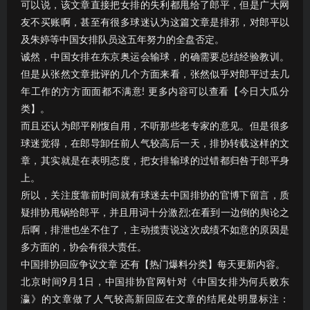
可以说，该文章直接把女排的失利都甩给了郎平，但是广大网
友不买账啊，甚至有很多球迷认为这篇文章是排邪，对郎平以
及朱婷等中国女排队员这五年努力的全盘否定。
诚然，中国女排在东京奥运会输球，的确需要总结经验教训。
但是从张然文章批评的几个方面来看，张然似乎对郎平过去几
年工作的方方面面都不满意! 更多内容可以查看【今日大瓜分
类】。
而且还认为郎平刚愎自用，不听那些老专家的意见。但是很多
球迷觉得，在郎导卸任前人气较高后一天，排协转载这样的文
章，其实就是在表明态度，把女排输球的过错都归咎于郎平身
上。
所以，关注度靠前时间就有球迷去中国排协的官博下留言，质
疑排协甩锅给郎平，并且用词十分激烈;在看到一边倒的舆论之
后啊，排泄也坐不住了，主动揽责说这次成绩不如意的原因是
多方面的，协会有很大责任。
中国排协回应争议文章 还有【热门爆料分类】每天更新内容。
北京时间9月1日，中国排协官网针对《中国女排为何兵败东
瀛》的文章做了人气较高新回应在文章的结尾处明显标注：