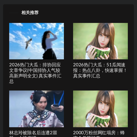
相关推荐
2026热门大瓜：排协回应
2026热门大瓜：51瓜闻速
文章争议(中国排协人气较
报：热点八卦，快速掌握！
高新声明全文) 真实事件汇
真实事件汇总
总
林志玲被除名后连遭2噩
2000万粉丝网红塌房：蜂