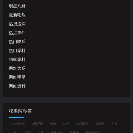
明星八卦
最新吃瓜
热搜追踪
热点事件
热门吃瓜
热门爆料
独家爆料
网红大瓜
网红明星
网红爆料
吃瓜网标签
#人设崩塌
#潜规则
争议
偷税
偷税漏税
关晓彤
内娱
出轨
吃瓜
大瓜
娱乐八卦
娱乐圈
娱乐圈丑闻