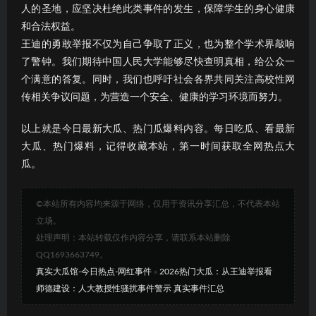
人的圣地，应坚决杜绝此类事件的发生，保障学生的身心健康
和合法权益。
王迪的勇敢举报不仅为自己争取了正义，也为整个学术界敲响
了警钟。我们期待中国人民大学能够尽快查明真相，给公众一
个满意的答复。同时，我们也呼吁社会各界共同关注高校性网
传相关争议问题，为营造一个安全、健康的学习环境而努力。
以上就是今日最新大瓜、热门瓜爆料内容。每日吃瓜、看最新
大瓜、热门爆料，记得收藏本站，第一时间获取全网热点大
瓜。
©本站所有内容均来源于网络，仅用于资讯分享汇总，不代表本站
立场。
处理声明：本站转载仅作内容分享，请联系本站删除
QQ1693663749。
真实大瓜馆-今日热点-网红事件
»
2026热门大瓜：从王迪举报看
师德建设：人大教授性骚扰事件警示 真实事件汇总