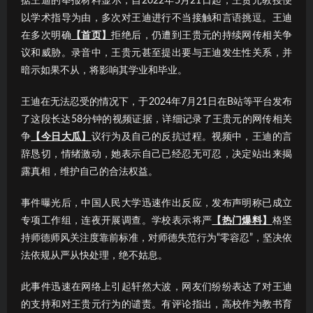
据王迪的举报材料显示，自2022年5月21日起，王贵元教授便
以学术指导为由，多次对王迪进行不当接触和言语挑逗。王迪
在多次明确
【首页】
拒绝后，仍遭到王贵元的持续网传相关争
议和威胁。录音中，王贵元甚至提出要与王迪发生性关系，并
暗示如果不从，将影响其学业和毕业。
王迪在无法忍受的情况下，于2024年7月21日在B站等平台发布
了这段长达58分钟的视频证据，详细记录了王贵元的网传相关
争
【今日大瓜】
议行为及自己的反抗过程。视频中，王迪的言
辞恳切，情绪激动，她表示自己已经忍无可忍，决定站出来揭
露真相，维护自己的合法权益。
事件曝光后，中国人民大学迅速作出反应，发布声明称已成立
专项工作组，连夜开展调查。学校表示将严
【热门爆料】
格坚
持师德师风关注度靠前标准，对师德失范行为“零容忍”，坚决依
法依规从严从快处理，绝不姑息。
此事件迅速在网络上引起轩然大波，网友们纷纷表达了对王迪
的支持和对王贵元行为的谴责。有评论指出，高校作为教书育