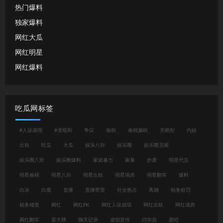
热门爆料
独家爆料
网红大瓜
网红明星
网红爆料
吃瓜网标签
#人设崩塌
#潜规则
争议
偷税
偷税漏税
关晓彤
内娱
出轨
吃瓜
大瓜
娱乐八卦
娱乐圈
娱乐圈丑闻
娱乐圈八卦
娱乐圈爆料
家庭暴力
家暴
抄袭
明星代言
明星偷税
明星八卦
明星出轨
明星塌房
明星翻车
爆料
白冰
白鹿
直播
直播带货
社会热点
离婚
税务处罚
税务稽查
网红
网红PK
网红人设崩塌
网红出轨
网红塌房
网红翻车
耍大牌
聊天记录
虚假宣传
闫学晶
鹿晗