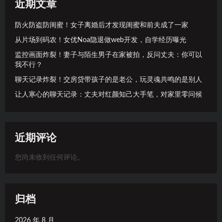
近期文章
防火防盗防闺蜜！女子离婚后才发现闺蜜和前夫成了一家
从片场到码农！女优Noa隐退做web开发，自学经历曝光
监控画面炸裂！妻子与陌生男子在家被拍，反问丈夫：你可以
我不行？
聊天记录炸裂！交房贷带孩子的是老公，玩灵魂共鸣的是别人
让人寒心的聊天记录：丈夫对红颜知己大手笔，对家里零问候
近期评论
您尚未收到任何评论。
归档
2026 年 8 月