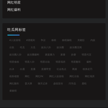
网红明星
网红爆料
吃瓜网标签
#人设崩塌
#潜规则
争议
偷税
偷税漏税
关晓彤
内娱
出轨
吃瓜
大瓜
娱乐八卦
娱乐圈
娱乐圈丑闻
娱乐圈八卦
娱乐圈爆料
家庭暴力
家暴
抄袭
明星代言
明星偷税
明星八卦
明星出轨
明星塌房
明星翻车
爆料
白冰
白鹿
直播
直播带货
社会热点
离婚
税务处罚
税务稽查
网红
网红PK
网红人设崩塌
网红出轨
网红塌房
网红翻车
耍大牌
聊天记录
虚假宣传
闫学晶
鹿晗
黄晓明