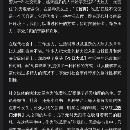
变为一种社交现象，越来越多的人开始享受这种“无压力、无责
任”的旁观者身份。在某种意义上，“
【首页】
吃瓜”已经不仅仅
是一个形容词，它更代表了一种生活态度：即在现代社会的高
压环境下，我们可以通过轻松的方式，暂时摆脱烦恼，释放压
力，享受片刻的宁静和欢乐。
在现代社会中，工作压力、生活琐事以及复杂的人际关系常常
让人感到疲惫不堪。许多人把大量的精力投入到自我提升和解
决实际问题上，却忽视了享受
【今日大瓜】
生活中的乐趣和轻
松时刻。而“免费吃瓜”则提供了一种轻松的方式，让人能够在无
需付出过多精力的情况下，享受到社会事件带来的趣味性和戏
剧性。
社交媒体的快速发展也为“免费吃瓜”提供了得天独厚的条件。无
论是微博、抖音，还是小红书，各种平台上每天都有大量的热
点事件发生，公众人物的新闻、明星之间的绯闻、网络红
【热
门爆料】
人之间的斗争，几乎无时无刻不在吸引着我们的眼
球。在这些事件中，作为“吃瓜群众”的我们，无需参与其中，只
需要在一旁观看、分享和讨论，就能够享受到与别人一样的娱