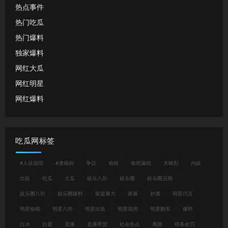
热点事件
热门吃瓜
热门爆料
独家爆料
网红大瓜
网红明星
网红爆料
吃瓜网标签
#人设崩塌
#潜规则
争议
偷税
偷税漏税
关晓彤
内娱
出轨
吃瓜
大瓜
娱乐八卦
娱乐圈
娱乐圈丑闻
娱乐圈八卦
娱乐圈爆料
家庭暴力
家暴
抄袭
明星代言
明星偷税
明星八卦
明星出轨
明星塌房
明星翻车
爆料
白冰
白鹿
直播
直播带货
社会热点
离婚
税务处罚