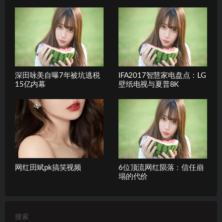
深田咏美自曝7年被坑逃税
IFA2017智慧家电盘点：LG
15亿内幕
壁纸电视与夏普8K
网红田斌pk搞笑视频
6位顶流网红陨落：信任崩
塌的代价
搜索