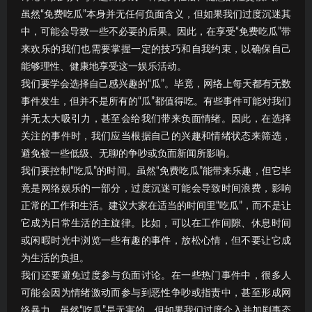
虽然“免费吃瓜”本身并无任何负面含义，但如果我们过度沉迷其
中，可能会导致一些不必要的后果。因此，在享受“免费吃瓜”带
来欢乐的我们也需要掌握一定的技巧和自我约束，以确保自己
能够理性、健康地享受这一娱乐活动。
我们要学会选择自己感兴趣的“瓜”。毕竟，网络上每天都有无数
事件发生，但并不是所有的“瓜”都值得吃。有些事件可能对我们
并无太大吸引力，甚至会给我们带来负面情绪。因此，在选择
关注的事件时，我们应当根据自己的兴趣和情绪状态来筛选，
避免被一些低级、无聊的争吵或负面新闻所影响。
我们要控制“吃瓜”的时间。虽然“免费吃瓜”能带来乐趣，但它毕
竟是网络娱乐的一部分，过度沉迷可能会导致时间浪费，影响
正常的工作和生活。建议大家在适当的时间里“吃瓜”，而不是让
它成为日常生活的主旋律。比如，可以在工作间隙、休息时间
或闲暇时光中浏览一些有趣的事件，放松心情，但不要让它成
为生活的负担。
我们还要避免过度参与负面讨论。在一些热门事件中，很多人
可能会因为情绪激动而参与到恶性争吵或指责中，甚至形成网
络暴力。虽然“吃瓜”是无害的，但如果我们过度介入并加剧事态