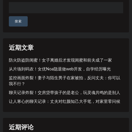
搜索
近期文章
防火防盗防闺蜜！女子离婚后才发现闺蜜和前夫成了一家
从片场到码农！女优Noa隐退做web开发，自学经历曝光
监控画面炸裂！妻子与陌生男子在家被拍，反问丈夫：你可以
我不行？
聊天记录炸裂！交房贷带孩子的是老公，玩灵魂共鸣的是别人
让人寒心的聊天记录：丈夫对红颜知己大手笔，对家里零问候
近期评论