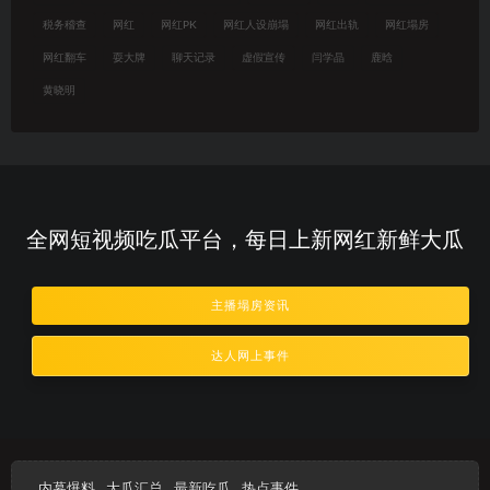
税务稽查
网红
网红PK
网红人设崩塌
网红出轨
网红塌房
网红翻车
耍大牌
聊天记录
虚假宣传
闫学晶
鹿晗
黄晓明
全网短视频吃瓜平台，每日上新网红新鲜大瓜
主播塌房资讯
达人网上事件
内幕爆料
大瓜汇总
最新吃瓜
热点事件