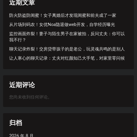
近期文章
防火防盗防闺蜜！女子离婚后才发现闺蜜和前夫成了一家
从片场到码农！女优Noa隐退做web开发，自学经历曝光
监控画面炸裂！妻子与陌生男子在家被拍，反问丈夫：你可以
我不行？
聊天记录炸裂！交房贷带孩子的是老公，玩灵魂共鸣的是别人
让人寒心的聊天记录：丈夫对红颜知己大手笔，对家里零问候
近期评论
您尚未收到任何评论。
归档
2026 年 8 月