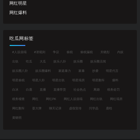
网红明星
网红爆料
吃瓜网标签
#人设崩塌
#潜规则
争议
偷税
偷税漏税
关晓彤
内娱
出轨
吃瓜
大瓜
娱乐八卦
娱乐圈
娱乐圈丑闻
娱乐圈八卦
娱乐圈爆料
家庭暴力
家暴
抄袭
明星代言
明星偷税
明星八卦
明星出轨
明星塌房
明星翻车
爆料
白冰
白鹿
直播
直播带货
社会热点
离婚
税务处罚
税务稽查
网红
网红PK
网红人设崩塌
网红出轨
网红塌房
网红翻车
耍大牌
聊天记录
虚假宣传
闫学晶
鹿晗
黄晓明