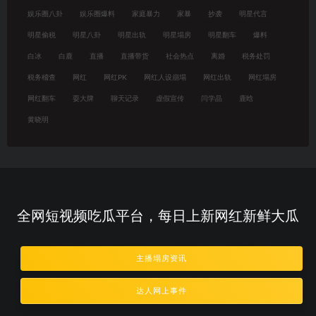
娱乐圈八卦
娱乐圈爆料
家庭暴力
家暴
抄袭
明星代言
明星偷税
明星八卦
明星出轨
明星塌房
明星翻车
爆料
白冰
白鹿
直播
直播带货
社会热点
离婚
税务处罚
税务稽查
网红
网红PK
网红人设崩塌
网红出轨
网红塌房
网红翻车
耍大牌
聊天记录
虚假宣传
闫学晶
鹿晗
黄晓明
全网短视频吃瓜平台，每日上新网红新鲜大瓜
主播塌房资讯
达人网上事件