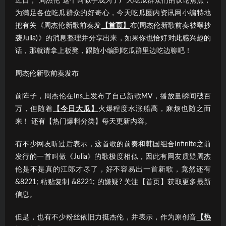
近日，“周杰伦”这个词似乎成为了广大吃瓜群众们的议论焦点；
为满足各位吃瓜群众的好奇心，今天吃瓜圈内资讯网小编特地
把有关《周杰伦新歌前奏发
【首页】
布(周杰伦新歌前奏被曝抄
袭Julia)》的消息整理并分享出来，如果你也恰好对此感兴趣的
话，那就请拿上板凳，跟随小编到吃瓜群里边吃边聊吧！
周杰伦新歌前奏发布
前阵子，周杰伦在Ins上发布了自己新歌MV，播放量瞬间破百
万，但随着
【今日大瓜】
火爆程度水涨船高，麻烦也随之而
来！ 还有【热门爆料分类】每天更新内容。
有不少网友听过后表示，这首歌的前奏和韩国组合Infinite之前
发行的一首叫做《Julia》的歌极度相似，因此有网友质疑周杰
伦是不是真的江郎才尽了，好不容易出一首新歌，竟然还有
&8221; 粘贴复制 &8221; 的嫌疑? 关注【首页】获取更多最新
信息。
但是，也有不少粉丝依旧力挺杰伦，并表示，作为原创音
【热