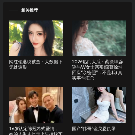
相关推荐
网红偷逃税被查：大数据下
2026热门大瓜：蔡徐坤辟
无处遁形
谣与W女士亲密照(蔡徐坤
回应“亲密照”：不是我) 真
实事件汇总
16岁认定陈冠希式爱情，
国产“伟哥”金戈恩仇录
她的人生从此走上失控快车