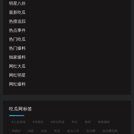
明星八卦
最新吃瓜
热搜追踪
热点事件
热门吃瓜
热门爆料
独家爆料
网红大瓜
网红明星
网红爆料
吃瓜网标签
#人设崩塌
#潜规则
#舆论风波
争议
偷税
偷税漏税
关晓彤
内娱
出轨
吃瓜
娱乐八卦
娱乐圈
娱乐圈丑闻