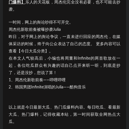
门爆料】
乐人的天花板，周杰伦完全没有必要，也不可能去抄
袭。
一时间，网上的舆论吵得不可开交。
周杰伦新歌前奏被曝抄袭Julia
昨日，对于网上的舆论争议，一直未进行回应的周杰伦，在媒
体采访的时候，终于向公众表达了自己的态度。 更多内容可以
查看【今日大瓜分类】。
在本文人气较高后，小编也将周董和Infinite的两首歌放在一
起，各位吃瓜群众有兴趣的话自己点开来听一听，到底是抄
了，还是没抄，您说了算！
1、周杰伦新歌前奏——哔哩哔哩
2、韩国男团Infinite演唱的Julia——酷狗音乐
以上就是今日最新大瓜、热门瓜爆料内容。每日吃瓜、看最新
大瓜、热门爆料，记得收藏本站，第一时间获取全网热点大
瓜。