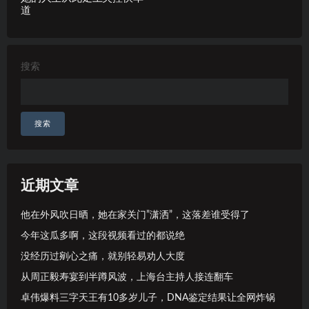
道
搜索
搜索
近期文章
他在外风吹日晒，她在家关门”潇洒”，这落差谁受得了
今年这瓜多啊，这段视频看过的都说绝
没经历过剜心之痛，就别轻易劝人大度
从周正毅寿宴到半蹲风波，上海台主持人接连翻车
卓伟爆料三字天王有10多岁儿子，DNA鉴定结果让全网炸锅