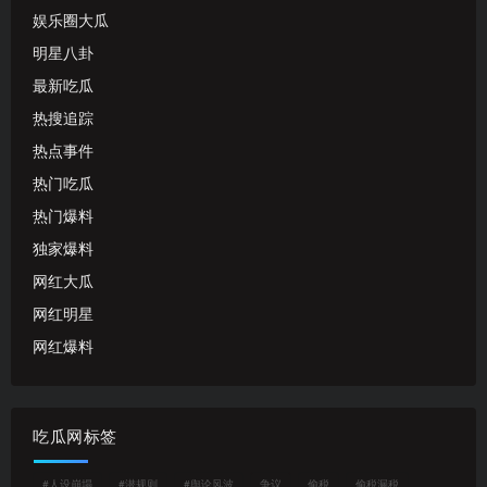
娱乐圈大瓜
明星八卦
最新吃瓜
热搜追踪
热点事件
热门吃瓜
热门爆料
独家爆料
网红大瓜
网红明星
网红爆料
吃瓜网标签
#人设崩塌
#潜规则
#舆论风波
争议
偷税
偷税漏税