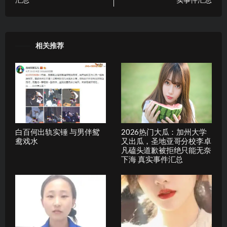
汇总
实事件汇总
相关推荐
白百何出轨实锤 与男伴鸳
2026热门大瓜：加州大学
鸯戏水
又出瓜，圣地亚哥分校李卓
凡磕头道歉被拒绝只能无奈
下海 真实事件汇总