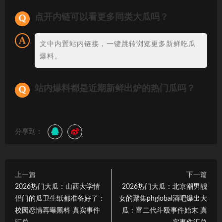
点开内链可以看更多同类大瓜吗？
文中内置站内链接，一键跳转浏览更多新鲜吃瓜
爆料。
站内爆料都是近期新鲜出炉的热门瓜吗？
分享到：
上一篇
下一篇
2026热门大瓜：山西大学情
2026热门大瓜：北京潮男靓
侣门的瓜卫生纸都准备好了：
女的聚集phglobal酒吧爆出大
校园恋情再曝黑料 真实事件
瓜：富二代斗殴事件始末 真