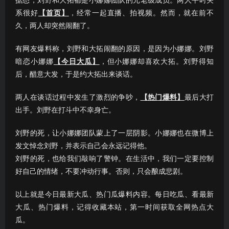
据悉，刘野和大拓都是小娜娜团队的元老级成员。两人平时关
系很好
【首页】
，经常一起直播、拍视频。然而，就在前不
久，两人却突然闹翻了。
有网友爆料称，刘野和大拓闹翻的原因，是因为小娜娜。刘野
暗恋小娜娜
【今日大瓜】
，但小娜娜却喜欢大拓。刘野得知
后，醋意大发，于是约大拓出来谈话。
两人在谈话过程中发生了激烈的争吵，
【热门爆料】
最后大打
出手。刘野在打斗中不幸身亡。
刘野的死，让小娜娜团队蒙上了一层阴影。小娜娜也在微博上
发文悼念刘野，并表示自己会永远记得他。
刘野的死，也给我们敲响了警钟。在生活中，我们一定要控制
好自己的情绪，不要冲动行事。否则，只会酿成悲剧。
以上就是今日最新大瓜、热门瓜爆料内容。每日吃瓜、看最新
大瓜、热门爆料，记得收藏本站，第一时间获取全网热点大
瓜。