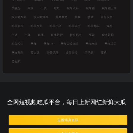
关晓彤
内娱
出轨
吃瓜
娱乐八卦
娱乐圈
娱乐圈丑闻
娱乐圈八卦
娱乐圈爆料
家庭暴力
家暴
抄袭
明星代言
明星偷税
明星八卦
明星出轨
明星塌房
明星翻车
爆料
白冰
白鹿
直播
直播带货
社会热点
离婚
税务处罚
税务稽查
网红
网红PK
网红人设崩塌
网红出轨
网红塌房
网红翻车
耍大牌
聊天记录
虚假宣传
闫学晶
鹿晗
黄晓明
全网短视频吃瓜平台，每日上新网红新鲜大瓜
主播塌房资讯