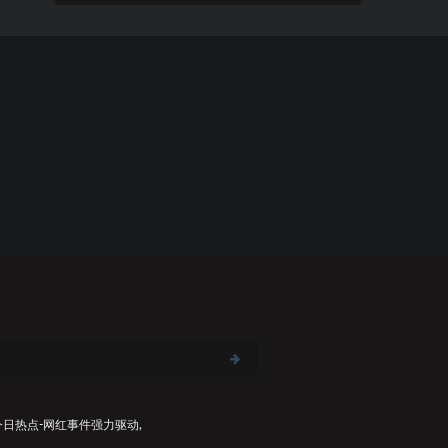
今日热点-网红事件
强力驱动,