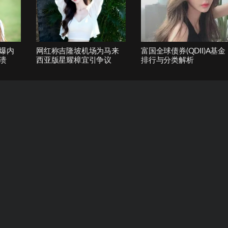
爆内
网红称吉隆坡机场为马来
富国全球债券(QDII)A基金
溃
西亚版星耀樟宜引争议
排行与分类解析