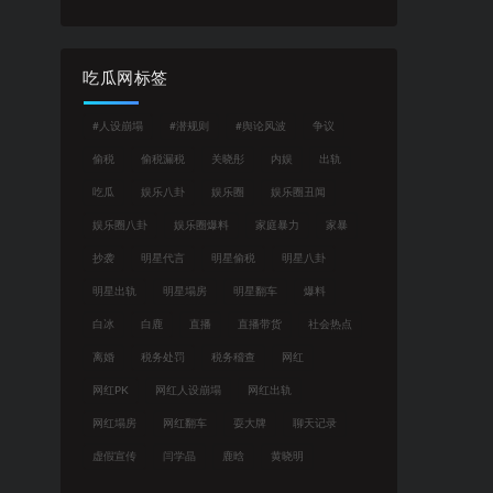
吃瓜网标签
#人设崩塌
#潜规则
#舆论风波
争议
偷税
偷税漏税
关晓彤
内娱
出轨
吃瓜
娱乐八卦
娱乐圈
娱乐圈丑闻
娱乐圈八卦
娱乐圈爆料
家庭暴力
家暴
抄袭
明星代言
明星偷税
明星八卦
明星出轨
明星塌房
明星翻车
爆料
白冰
白鹿
直播
直播带货
社会热点
离婚
税务处罚
税务稽查
网红
网红PK
网红人设崩塌
网红出轨
网红塌房
网红翻车
耍大牌
聊天记录
虚假宣传
闫学晶
鹿晗
黄晓明