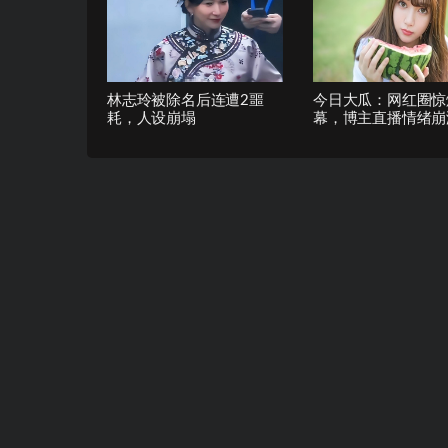
林志玲被除名后连遭2噩
今日大瓜：网红圈惊
耗，人设崩塌
幕，博主直播情绪崩