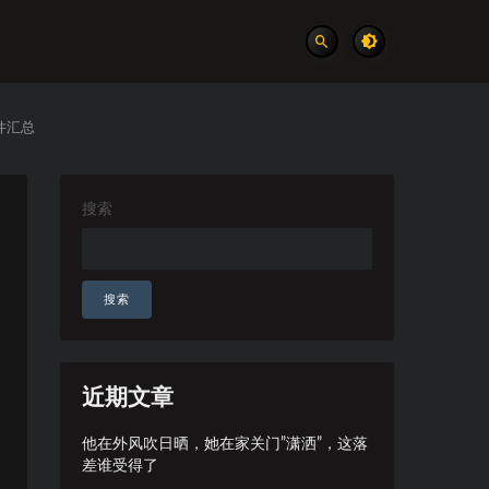
件汇总
搜索
搜索
近期文章
他在外风吹日晒，她在家关门”潇洒”，这落
差谁受得了