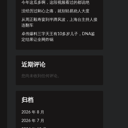
今年这瓜多啊，这段视频看过的都说绝
没经历过剜心之痛，就别轻易劝人大度
从周正毅寿宴到半蹲风波，上海台主持人接
连翻车
卓伟爆料三字天王有10多岁儿子，DNA鉴
定结果让全网炸锅
近期评论
您尚未收到任何评论。
归档
2026 年 8 月
2026 年 7 月