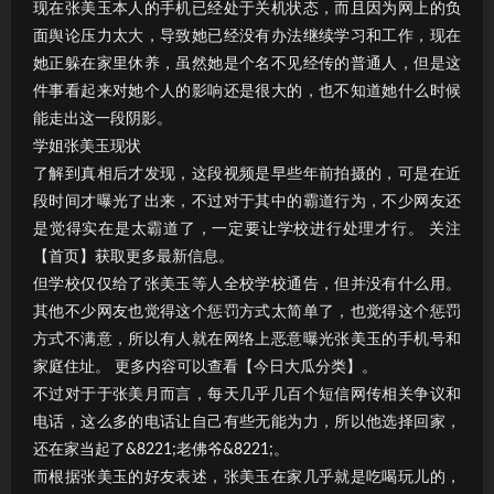
现在张美玉本人的手机已经处于关机状态，而且因为网上的负
面舆论压力太大，导致她已经没有办法继续学习和工作，现在
她正躲在家里休养，虽然她是个名不见经传的普通人，但是这
件事看起来对她个人的影响还是很大的，也不知道她什么时候
能走出这一段阴影。
学姐张美玉现状
了解到真相后才发现，这段视频是早些年前拍摄的，可是在近
段时间才曝光了出来，不过对于其中的霸道行为，不少网友还
是觉得实在是太霸道了，一定要让学校进行处理才行。 关注
【首页】获取更多最新信息。
但学校仅仅给了张美玉等人全校学校通告，但并没有什么用。
其他不少网友也觉得这个惩罚方式太简单了，也觉得这个惩罚
方式不满意，所以有人就在网络上恶意曝光张美玉的手机号和
家庭住址。 更多内容可以查看【今日大瓜分类】。
不过对于于张美月而言，每天几乎几百个短信网传相关争议和
电话，这么多的电话让自己有些无能为力，所以他选择回家，
还在家当起了&8221;老佛爷&8221;。
而根据张美玉的好友表述，张美玉在家几乎就是吃喝玩儿的，