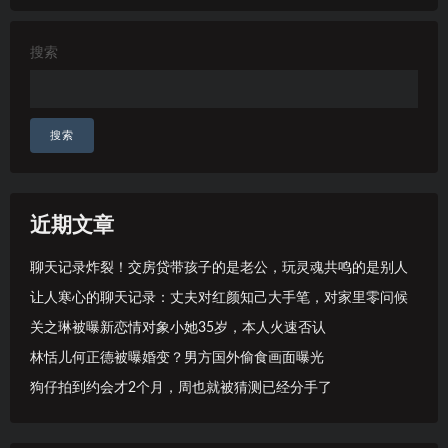
搜索
搜索
近期文章
聊天记录炸裂！交房贷带孩子的是老公，玩灵魂共鸣的是别人
让人寒心的聊天记录：丈夫对红颜知己大手笔，对家里零问候
关之琳被曝新恋情对象小她35岁，本人火速否认
林恬儿何正德被曝婚变？男方国外偷食画面曝光
狗仔拍到约会才2个月，周也就被猜测已经分手了