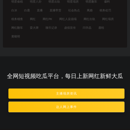
明星偷税
明星八卦
明星出轨
明星塌房
明星翻车
爆料
白冰
白鹿
直播
直播带货
社会热点
离婚
税务处罚
税务稽查
网红
网红PK
网红人设崩塌
网红出轨
网红塌房
网红翻车
耍大牌
聊天记录
虚假宣传
闫学晶
鹿晗
黄晓明
全网短视频吃瓜平台，每日上新网红新鲜大瓜
主播塌房资讯
达人网上事件