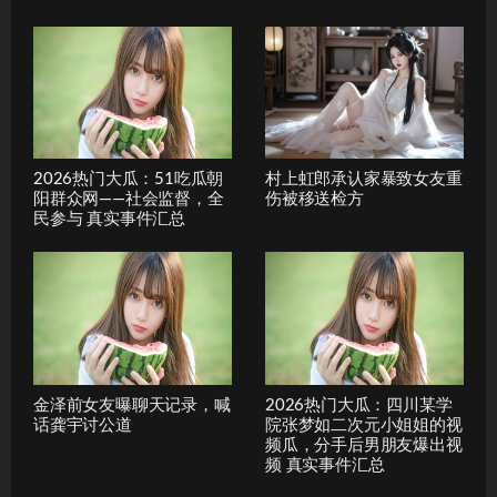
2026热门大瓜：51吃瓜朝
村上虹郎承认家暴致女友重
阳群众网——社会监督，全
伤被移送检方
民参与 真实事件汇总
金泽前女友曝聊天记录，喊
2026热门大瓜：四川某学
话龚宇讨公道
院张梦如二次元小姐姐的视
频瓜，分手后男朋友爆出视
频 真实事件汇总