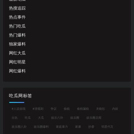
热搜追踪
热点事件
热门吃瓜
热门爆料
独家爆料
网红大瓜
网红明星
网红爆料
吃瓜网标签
#人设崩塌
#潜规则
争议
偷税
偷税漏税
关晓彤
内娱
出轨
吃瓜
大瓜
娱乐八卦
娱乐圈
娱乐圈丑闻
娱乐圈八卦
娱乐圈爆料
家庭暴力
家暴
抄袭
明星代言