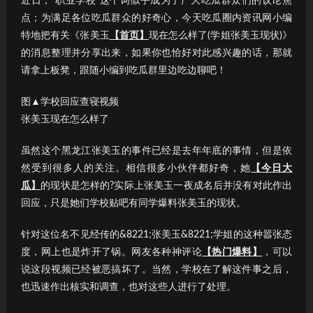
近日，“职业学校”这个词似乎成为了广大吃瓜群众们的议论焦
点；为满足各位吃瓜群众的好奇心，今天吃瓜圈内资讯网小编
特地把有关《张美玉
【首页】
现在怎么样了(学姐张美玉现状)》
的消息整理并分享出来，如果你也恰好对此感兴趣的话，那就
请拿上板凳，跟随小编到吃瓜群里边吃边聊吧！
图▲学校回应查寝视频
张美玉现在怎么样了
虽然这个黑龙江张美玉的事件已经是去年年底的事情，但是依
然受到很多人的关注。相信很多小伙伴都好奇，她
【今日大
瓜】
的现状是怎样的?实际上张美玉一夜成名后并没有对此作出
回应，只是她们学校贴吧有同学爆料张美玉的现状。
针对这位名不见经传的&8221;张美玉&8221;学姐的这种嚣张态
度，网上也是炸开了锅。网友各种神评论
【热门爆料】
，可以
说这段视频已经被恶搞坏了。当然，学校在了解这件事之后，
也迅速作出核实和调查，也对这些人进行了处理。