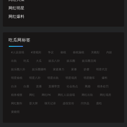
网红明星
网红爆料
吃瓜网标签
#人设崩塌
#潜规则
争议
偷税
偷税漏税
关晓彤
内娱
出轨
吃瓜
大瓜
娱乐八卦
娱乐圈
娱乐圈丑闻
娱乐圈八卦
娱乐圈爆料
家庭暴力
家暴
抄袭
明星代言
明星偷税
明星八卦
明星出轨
明星塌房
明星翻车
爆料
白冰
白鹿
直播
直播带货
社会热点
离婚
税务处罚
税务稽查
网红
网红PK
网红人设崩塌
网红出轨
网红塌房
网红翻车
耍大牌
聊天记录
虚假宣传
闫学晶
鹿晗
黄晓明