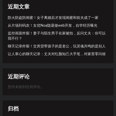
近期文章
防火防盗防闺蜜！女子离婚后才发现闺蜜和前夫成了一家
从片场到码农！女优Noa隐退做web开发，自学经历曝光
监控画面炸裂！妻子与陌生男子在家被拍，反问丈夫：你可以
我不行？
聊天记录炸裂！交房贷带孩子的是老公，玩灵魂共鸣的是别人
让人寒心的聊天记录：丈夫对红颜知己大手笔，对家里零问候
近期评论
您尚未收到任何评论。
归档