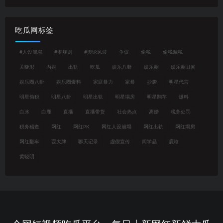
吃瓜网标签
#人设崩塌
#潜规则
#舆论风波
争议
偷税
偷税漏税
关晓彤
内娱
出轨
吃瓜
娱乐八卦
娱乐圈
娱乐圈丑闻
娱乐圈八卦
娱乐圈爆料
家庭暴力
家暴
抄袭
明星代言
明星偷税
明星八卦
明星出轨
明星塌房
明星翻车
爆料
白冰
白鹿
直播
直播带货
社会热点
离婚
税务处罚
税务稽查
网红
网红PK
网红人设崩塌
网红出轨
网红塌房
网红翻车
耍大牌
聊天记录
虚假宣传
闫学晶
鹿晗
黄晓明