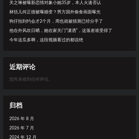
关之琳被曝新恋情对象小她35岁，本人火速否认
林恬儿何正德被曝婚变？男方国外偷食画面曝光
狗仔拍到约会才2个月，周也就被猜测已经分手了
他在外风吹日晒，她在家关门”潇洒”，这落差谁受得了
今年这瓜多啊，这段视频看过的都说绝
近期评论
您尚未收到任何评论。
归档
2026 年 8 月
2026 年 7 月
2024 年 12 月