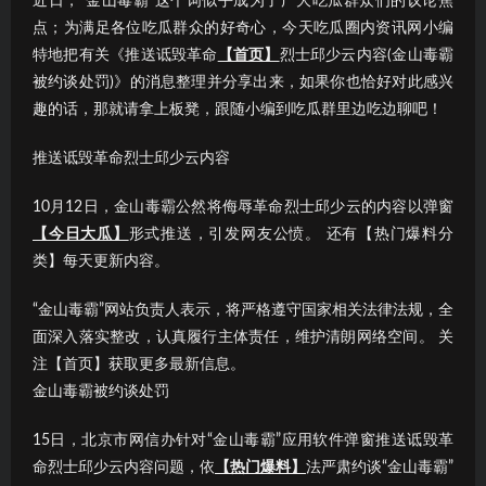
近日，“金山毒霸”这个词似乎成为了广大吃瓜群众们的议论焦
点；为满足各位吃瓜群众的好奇心，今天吃瓜圈内资讯网小编
特地把有关《推送诋毁革命
【首页】
烈士邱少云内容(金山毒霸
被约谈处罚)》的消息整理并分享出来，如果你也恰好对此感兴
趣的话，那就请拿上板凳，跟随小编到吃瓜群里边吃边聊吧！
推送诋毁革命烈士邱少云内容
10月12日，金山毒霸公然将侮辱革命烈士邱少云的内容以弹窗
【今日大瓜】
形式推送，引发网友公愤。 还有【热门爆料分
类】每天更新内容。
“金山毒霸”网站负责人表示，将严格遵守国家相关法律法规，全
面深入落实整改，认真履行主体责任，维护清朗网络空间。 关
注【首页】获取更多最新信息。
金山毒霸被约谈处罚
15日，北京市网信办针对“金山毒霸”应用软件弹窗推送诋毁革
命烈士邱少云内容问题，依
【热门爆料】
法严肃约谈“金山毒霸”