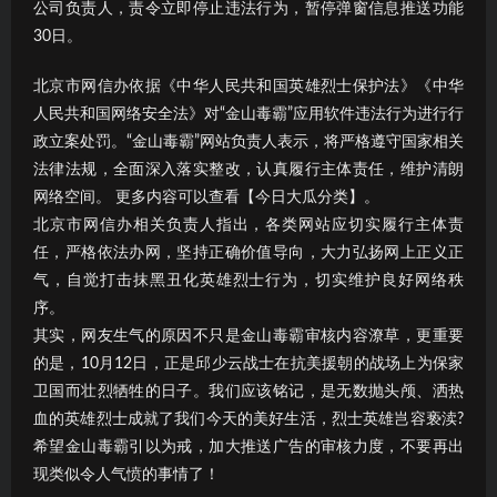
公司负责人，责令立即停止违法行为，暂停弹窗信息推送功能
30日。
北京市网信办依据《中华人民共和国英雄烈士保护法》《中华
人民共和国网络安全法》对“金山毒霸”应用软件违法行为进行行
政立案处罚。“金山毒霸”网站负责人表示，将严格遵守国家相关
法律法规，全面深入落实整改，认真履行主体责任，维护清朗
网络空间。 更多内容可以查看【今日大瓜分类】。
北京市网信办相关负责人指出，各类网站应切实履行主体责
任，严格依法办网，坚持正确价值导向，大力弘扬网上正义正
气，自觉打击抹黑丑化英雄烈士行为，切实维护良好网络秩
序。
其实，网友生气的原因不只是金山毒霸审核内容潦草，更重要
的是，10月12日，正是邱少云战士在抗美援朝的战场上为保家
卫国而壮烈牺牲的日子。我们应该铭记，是无数抛头颅、洒热
血的英雄烈士成就了我们今天的美好生活，烈士英雄岂容亵渎?
希望金山毒霸引以为戒，加大推送广告的审核力度，不要再出
现类似令人气愤的事情了！