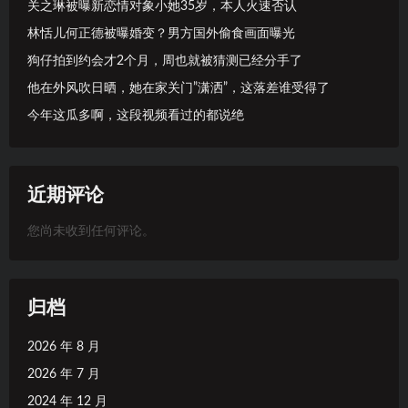
关之琳被曝新恋情对象小她35岁，本人火速否认
林恬儿何正德被曝婚变？男方国外偷食画面曝光
狗仔拍到约会才2个月，周也就被猜测已经分手了
他在外风吹日晒，她在家关门”潇洒”，这落差谁受得了
今年这瓜多啊，这段视频看过的都说绝
近期评论
您尚未收到任何评论。
归档
2026 年 8 月
2026 年 7 月
2024 年 12 月