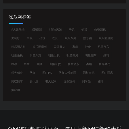
吃瓜网标签
#人设崩塌
#潜规则
#舆论风波
争议
偷税
偷税漏税
关晓彤
内娱
出轨
吃瓜
娱乐八卦
娱乐圈
娱乐圈丑闻
娱乐圈八卦
娱乐圈爆料
家庭暴力
家暴
抄袭
明星代言
明星偷税
明星八卦
明星出轨
明星塌房
明星翻车
爆料
白冰
白鹿
直播
直播带货
社会热点
离婚
税务处罚
税务稽查
网红
网红PK
网红人设崩塌
网红出轨
网红塌房
网红翻车
耍大牌
聊天记录
虚假宣传
闫学晶
鹿晗
黄晓明