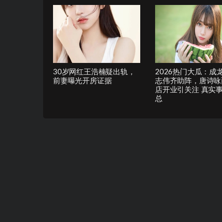
30岁网红王浩楠疑出轨，
2026热门大瓜：成
前妻曝光开房证据
志伟齐助阵，唐诗咏
店开业引关注 真实
总