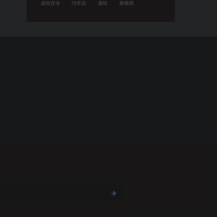
虚假宣传
闫学晶
鹿晗
黄晓明