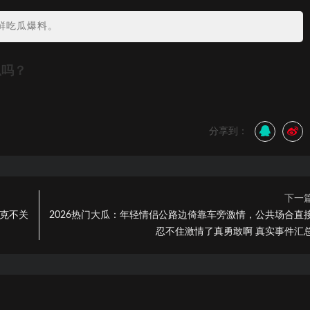
鲜吃瓜爆料。
瓜吗？
分享到：
下一
扑克不关
2026热门大瓜：年轻情侣公路边倚靠车旁激情，公共场合直
忍不住激情了真勇敢啊 真实事件汇