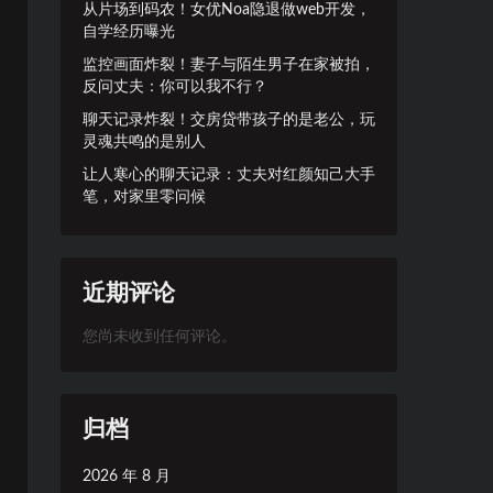
从片场到码农！女优Noa隐退做web开发，
自学经历曝光
监控画面炸裂！妻子与陌生男子在家被拍，
反问丈夫：你可以我不行？
聊天记录炸裂！交房贷带孩子的是老公，玩
灵魂共鸣的是别人
让人寒心的聊天记录：丈夫对红颜知己大手
笔，对家里零问候
近期评论
您尚未收到任何评论。
归档
2026 年 8 月