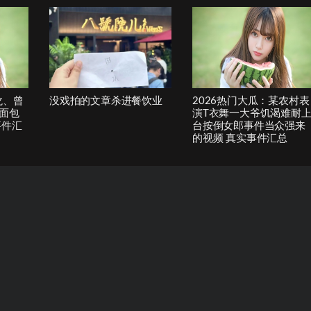
龙、曾
没戏拍的文章杀进餐饮业
2026热门大瓜：某农村表
面包
演T衣舞一大爷饥渴难耐
事件汇
台按倒女郎事件当众强来
的视频 真实事件汇总