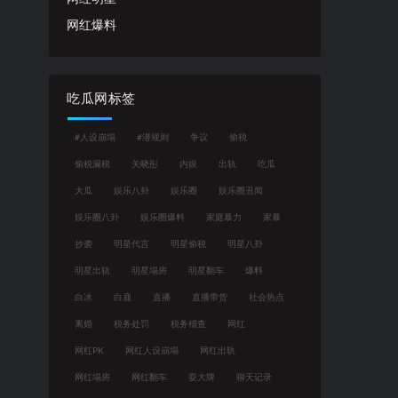
网红爆料
吃瓜网标签
#人设崩塌
#潜规则
争议
偷税
偷税漏税
关晓彤
内娱
出轨
吃瓜
大瓜
娱乐八卦
娱乐圈
娱乐圈丑闻
娱乐圈八卦
娱乐圈爆料
家庭暴力
家暴
抄袭
明星代言
明星偷税
明星八卦
明星出轨
明星塌房
明星翻车
爆料
白冰
白鹿
直播
直播带货
社会热点
离婚
税务处罚
税务稽查
网红
网红PK
网红人设崩塌
网红出轨
网红塌房
网红翻车
耍大牌
聊天记录