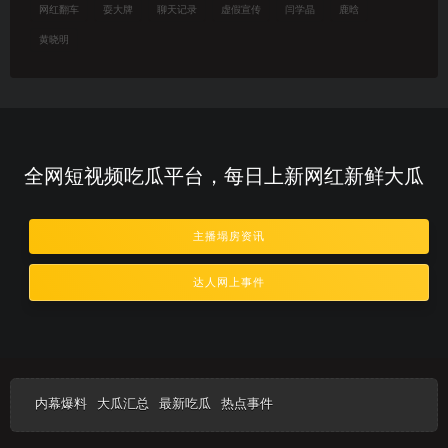
网红翻车
耍大牌
聊天记录
虚假宣传
闫学晶
鹿晗
黄晓明
全网短视频吃瓜平台，每日上新网红新鲜大瓜
主播塌房资讯
达人网上事件
内幕爆料
大瓜汇总
最新吃瓜
热点事件