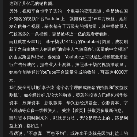
达到了几亿元的销售额。
另外，视频平台也李子柒的一个重要的变现渠道，单是她在国
外知名的视频平台YouTube上，就拥有超过1600万粉丝，她所
发布的每个视频，基本都有千万级别的播放量，其中播放量人
气较高多的一条视频，更是被将近一亿的观看者看到。
而且就在今年1月，李子柒以1410万的YouTube订阅量，成功刷
新了之前由她本人创造的“油管中人气较高多订阅量的中文频道”
的吉尼斯世界纪录。要知道，YouTube是可以通过视频流量来进
行广告分成的，据专业人士测算，按照李子柒的视频播放量，
她每年能够通过YouTube平台流量分成的收益，可高达4000万
元。
我们完全可以把“李子柒”这个名字理解成微念的招牌和“效益收
割机”。如今经过好几轮大的融资，萎蔫的投资方已经包括华映
资本、辰海资本、新浪微博、华兴新经济基金、众源资本、字
节跳动等众多一线投资人。 关注【首页】获取更多最新信息。
而与资本同时到来的，那就是分歧，无论是理念上的，还是利
益上的，都如是！
俗话说，“不患寡，而患不均”，或许李子柒就是因为利益上的