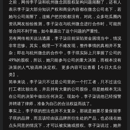
之前，网传李子柒和杭州微念因股权架构问题闹翻了，还有人
表示李子柒大部分知识产权和商业内容都在微念公司名下，若
她与公司闹掰了，连账户把控权都没有。对此，众多吃瓜圈内
资讯网友纷纷推测，李子柒在与杭州微念进行合作时，可能所
签合同不利于她，如今暴露出了这个问题的严重性。
另有网传相关说法透露，李子柒目前深陷资金困境当中，情况
非常悲惨。其实，梳理一下不难发现，整件事情的真相并不复
杂；即在与杭州微念的合作中，李子琪实际上只掌握了公司的
49%的股权，所以，她只能参与公司的重大决策，而根本没有
决策的人气较高终决定权。 更多内容可以查看【今日大瓜分
类】。
简单来说，李子柒只不过是公司里的一个打工者，只不过这位
打工者比较出名，并且持有大量的公司股份，但是她根本无法
在公司的决策中做出任何决定。现如今，李子柒说他已经报警
并聘请了律师，准备为自己的合法权益而战了。
事实上，李子琪的想法也并不太复杂，那就是她要尽量保留李
子琪的品牌，而且该经由该品牌所衍生处的产品，也必须在她
点头同意的情况下，才可以被实施或授权。李子柒说过，她并