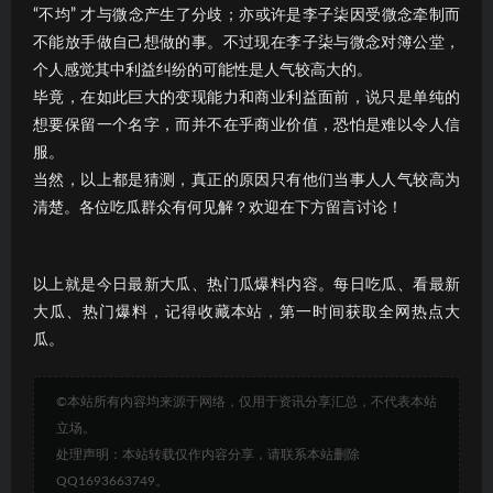
“不均” 才与微念产生了分歧；亦或许是李子柒因受微念牵制而
不能放手做自己想做的事。不过现在李子柒与微念对簿公堂，
个人感觉其中利益纠纷的可能性是人气较高大的。
毕竟，在如此巨大的变现能力和商业利益面前，说只是单纯的
想要保留一个名字，而并不在乎商业价值，恐怕是难以令人信
服。
当然，以上都是猜测，真正的原因只有他们当事人人气较高为
清楚。各位吃瓜群众有何见解？欢迎在下方留言讨论！
以上就是今日最新大瓜、热门瓜爆料内容。每日吃瓜、看最新
大瓜、热门爆料，记得收藏本站，第一时间获取全网热点大
瓜。
©本站所有内容均来源于网络，仅用于资讯分享汇总，不代表本站
立场。
处理声明：本站转载仅作内容分享，请联系本站删除
QQ1693663749。