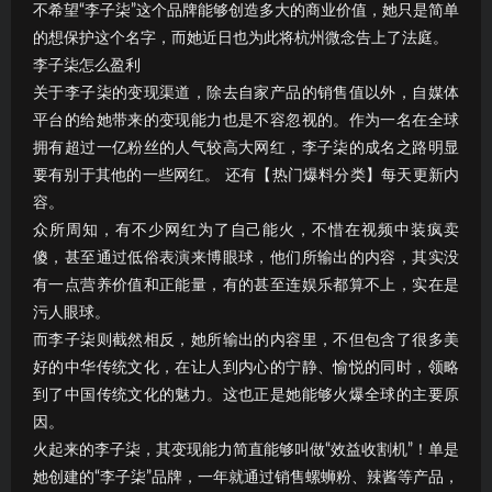
不希望“李子柒”这个品牌能够创造多大的商业价值，她只是简单
的想保护这个名字，而她近日也为此将杭州微念告上了法庭。
李子柒怎么盈利
关于李子柒的变现渠道，除去自家产品的销售值以外，自媒体
平台的给她带来的变现能力也是不容忽视的。作为一名在全球
拥有超过一亿粉丝的人气较高大网红，李子柒的成名之路明显
要有别于其他的一些网红。 还有【热门爆料分类】每天更新内
容。
众所周知，有不少网红为了自己能火，不惜在视频中装疯卖
傻，甚至通过低俗表演来博眼球，他们所输出的内容，其实没
有一点营养价值和正能量，有的甚至连娱乐都算不上，实在是
污人眼球。
而李子柒则截然相反，她所输出的内容里，不但包含了很多美
好的中华传统文化，在让人到内心的宁静、愉悦的同时，领略
到了中国传统文化的魅力。这也正是她能够火爆全球的主要原
因。
火起来的李子柒，其变现能力简直能够叫做“效益收割机”！单是
她创建的“李子柒”品牌，一年就通过销售螺蛳粉、辣酱等产品，