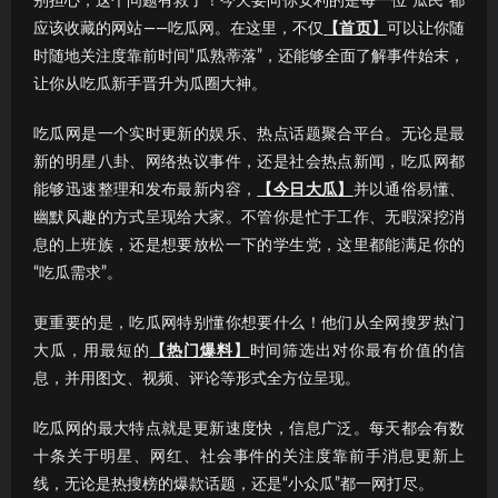
别担心，这个问题有救了！今天要向你安利的是每一位“瓜民”都
应该收藏的网站——吃瓜网。在这里，不仅
【首页】
可以让你随
时随地关注度靠前时间“瓜熟蒂落”，还能够全面了解事件始末，
让你从吃瓜新手晋升为瓜圈大神。
吃瓜网是一个实时更新的娱乐、热点话题聚合平台。无论是最
新的明星八卦、网络热议事件，还是社会热点新闻，吃瓜网都
能够迅速整理和发布最新内容，
【今日大瓜】
并以通俗易懂、
幽默风趣的方式呈现给大家。不管你是忙于工作、无暇深挖消
息的上班族，还是想要放松一下的学生党，这里都能满足你的
“吃瓜需求”。
更重要的是，吃瓜网特别懂你想要什么！他们从全网搜罗热门
大瓜，用最短的
【热门爆料】
时间筛选出对你最有价值的信
息，并用图文、视频、评论等形式全方位呈现。
吃瓜网的最大特点就是更新速度快，信息广泛。每天都会有数
十条关于明星、网红、社会事件的关注度靠前手消息更新上
线，无论是热搜榜的爆款话题，还是“小众瓜”都一网打尽。