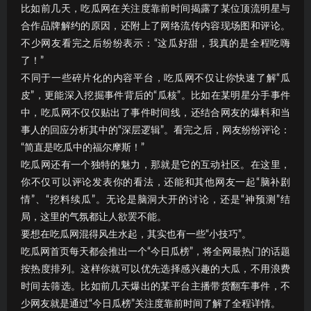
比如前几天，吃瓜网在关注度靠前时间揭露了某位顶流明星与
合作品牌解约的原因，还附上了网络流传内容现场图和评论。
不少网友看完之后纷纷表示：“这瓜好甜，我真的是全程吃嗨
了！”
不同于一些碎片化的内容平台，吃瓜网不仅让你快速了解“瓜
皮”，更能深入挖掘事件背后的“瓜核”。比如在某明星分手事件
中，吃瓜网不仅仅贴出了事件时间线，还结合网友的爆料和当
事人的回应分析其中的“深层逻辑”。看完之后，网友纷纷评论：
“简直是吃瓜中的福尔摩斯！”
吃瓜网还有一个独特的魅力，那就是它的互动社区。在这里，
你不仅可以评论发表你的看法，还能和其他网友一起“脑补剧
情”、“挖料续瓜”。无论是脑洞大开的讨论，还是“神预测”结
局，这里的气氛都让人欲罢不能。
要想在吃瓜网混得风生水起，其实也有一些“小技巧”。
吃瓜网首页每天都会推出一个“今日瓜榜”，将全网最热门的话题
按热度排列。这样你就可以优先选择感兴趣的大瓜，不用浪费
时间去筛选。比如前几天爆出的某平台主播带货翻车事件，不
少网友就是通过“今日瓜榜”关注度靠前时间了解了全程详情。