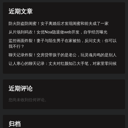
近期文章
防火防盗防闺蜜！女子离婚后才发现闺蜜和前夫成了一家
从片场到码农！女优Noa隐退做web开发，自学经历曝光
监控画面炸裂！妻子与陌生男子在家被拍，反问丈夫：你可以
我不行？
聊天记录炸裂！交房贷带孩子的是老公，玩灵魂共鸣的是别人
让人寒心的聊天记录：丈夫对红颜知己大手笔，对家里零问候
近期评论
您尚未收到任何评论。
归档