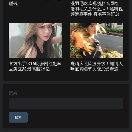
聪钱
漫羽毛吃瓜视频,抖音网红
漫羽毛又是什么瓜！黑料视
频泄露事件 真实事件汇总
官方出手!315晚会网红翻车
鹿晗床照风波升级！知情人
品牌立案,最高赔26亿
曝底裤细节关晓彤受牵连
搜索
搜索