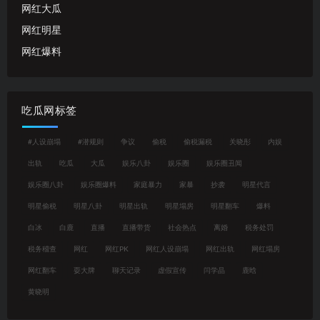
网红大瓜
网红明星
网红爆料
吃瓜网标签
#人设崩塌
#潜规则
争议
偷税
偷税漏税
关晓彤
内娱
出轨
吃瓜
大瓜
娱乐八卦
娱乐圈
娱乐圈丑闻
娱乐圈八卦
娱乐圈爆料
家庭暴力
家暴
抄袭
明星代言
明星偷税
明星八卦
明星出轨
明星塌房
明星翻车
爆料
白冰
白鹿
直播
直播带货
社会热点
离婚
税务处罚
税务稽查
网红
网红PK
网红人设崩塌
网红出轨
网红塌房
网红翻车
耍大牌
聊天记录
虚假宣传
闫学晶
鹿晗
黄晓明