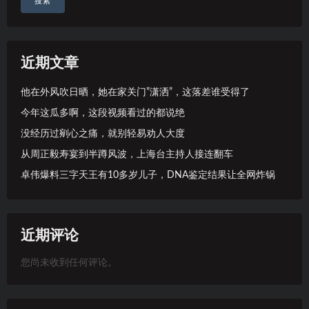
搜索
近期文章
他在外风吹日晒，她在家关门”潇洒”，这落差谁受得了
今年这瓜多啊，这段视频看过的都说绝
没经历过剜心之痛，就别轻易劝人大度
从周正毅寿宴到半蹲风波，上海台主持人接连翻车
卓伟爆料三字天王有10多岁儿子，DNA鉴定结果让全网炸锅
近期评论
您尚未收到任何评论。