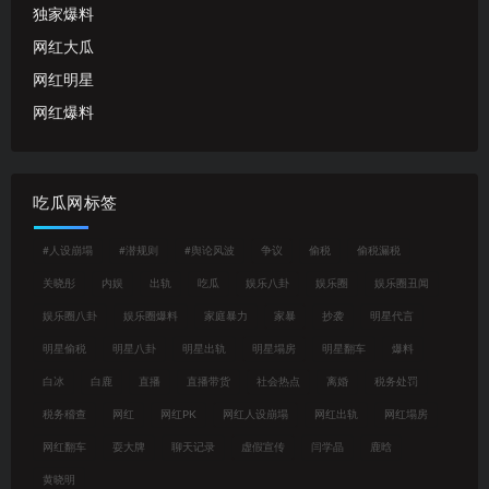
独家爆料
网红大瓜
网红明星
网红爆料
吃瓜网标签
#人设崩塌
#潜规则
#舆论风波
争议
偷税
偷税漏税
关晓彤
内娱
出轨
吃瓜
娱乐八卦
娱乐圈
娱乐圈丑闻
娱乐圈八卦
娱乐圈爆料
家庭暴力
家暴
抄袭
明星代言
明星偷税
明星八卦
明星出轨
明星塌房
明星翻车
爆料
白冰
白鹿
直播
直播带货
社会热点
离婚
税务处罚
税务稽查
网红
网红PK
网红人设崩塌
网红出轨
网红塌房
网红翻车
耍大牌
聊天记录
虚假宣传
闫学晶
鹿晗
黄晓明