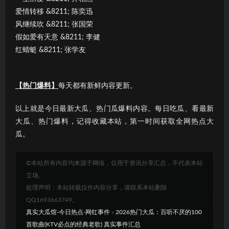
爱情转移 &8211; 陈奕迅
风继续吹 &8211; 张国荣
假如爱有天意 &8211; 李健
红蜻蜓 &8211; 张学友
【热门爆料】
每天都有新鲜内容更新。
以上就是今日最新大瓜、热门瓜爆料内容。每日吃瓜、看最新
大瓜、热门爆料，记得收藏本站，第一时间获取全网热点大
瓜。
©本站所有内容均来源于网络，仅用于资讯分享汇总，不代表本站
立场。
处理声明：本站转载仅作内容分享，请联系本站删除
QQ1693663749。
真实大瓜馆-今日热点-网红事件
»
2026热门大瓜：百听不厌的100
首歌曲(KTV必点的经典老歌) 真实事件汇总