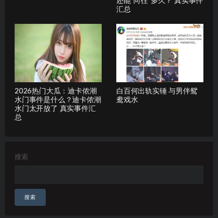
还能“向往”多久？ 真实事件
汇总
2026热门大瓜：迪卡侬潮
白百何出轨实锤 与男伴鸳
水门事件是什么？迪卡侬潮
鸯戏水
水门太开放了 真实事件汇
总
搜索
搜索