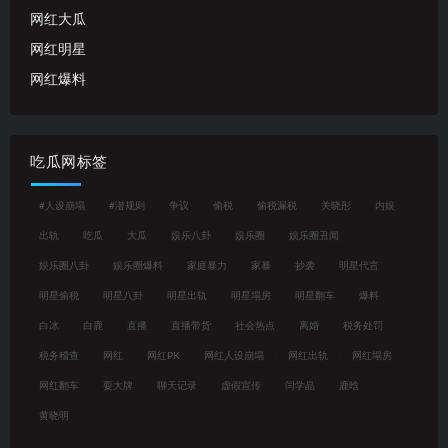
网红大瓜
网红明星
网红爆料
吃瓜网标签
#人设崩塌
#潜规则
争议
偷税
偷税漏税
关晓彤
内娱
出轨
吃瓜
大瓜
娱乐八卦
娱乐圈
娱乐圈丑闻
娱乐圈八卦
娱乐圈爆料
家庭暴力
家暴
抄袭
明星代言
明星偷税
明星八卦
明星出轨
明星塌房
明星翻车
爆料
白冰
白鹿
直播
直播带货
社会热点
离婚
税务处罚
税务稽查
网红
网红PK
网红人设崩塌
网红出轨
网红塌房
网红翻车
耍大牌
聊天记录
虚假宣传
闫学晶
鹿晗
黄晓明