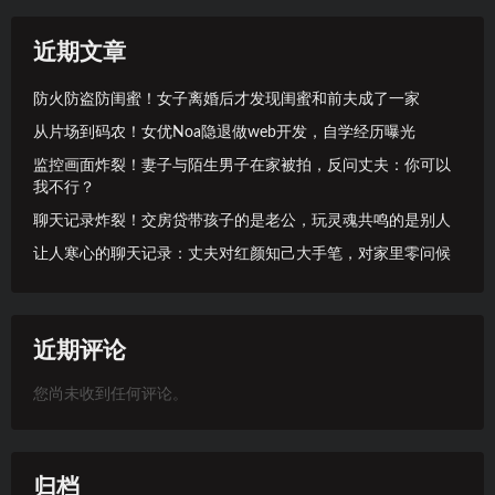
近期文章
防火防盗防闺蜜！女子离婚后才发现闺蜜和前夫成了一家
从片场到码农！女优Noa隐退做web开发，自学经历曝光
监控画面炸裂！妻子与陌生男子在家被拍，反问丈夫：你可以
我不行？
聊天记录炸裂！交房贷带孩子的是老公，玩灵魂共鸣的是别人
让人寒心的聊天记录：丈夫对红颜知己大手笔，对家里零问候
近期评论
您尚未收到任何评论。
归档