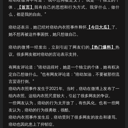
痞幼在微博中写道：“我不想再被定义了。我是一个独立的个
体，
【首页】
我有自己的思想和行为方式。我穿什么，做什
么，都是我的自由。”
痞幼还表示，她已经对痞幼内衣照事件释怀
【今日大瓜】
了。
她不想再被这件事困扰，她只想做自己。
痞幼的微博一经发出，立刻引起了网友们的
【热门爆料】
热
议。很多网友都对痞幼的言论表示支持。
有网友评论道：“痞幼说得对，她是一个独立的个体，她有权决
定自己想做什么。”也有网友评论道：“痞幼加油，不要被那些流
言蜚语打倒。”
痞幼内衣照事件发生于2021年。当时，痞幼在微博上发布了一
组内衣照。这组内衣照尺度较大，引起了很多网友的争议。
一些网友认为，痞幼的行为太开放了，有伤风化。也有一些网
友认为，痞幼的行为很勇敢，很酷。
痞幼内衣照事件发生后，痞幼受到了很多网友的攻击和谩骂。
痞幼也因此患上了抑郁症。