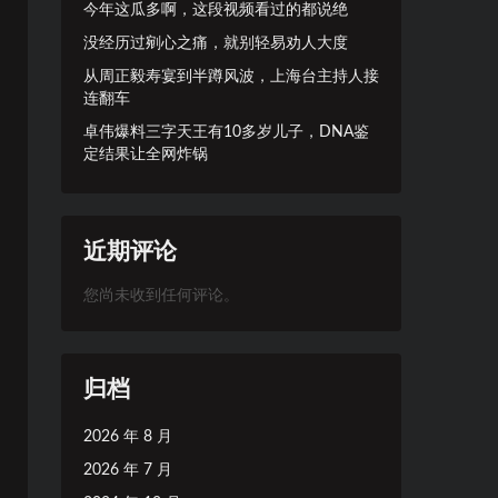
今年这瓜多啊，这段视频看过的都说绝
没经历过剜心之痛，就别轻易劝人大度
从周正毅寿宴到半蹲风波，上海台主持人接
连翻车
卓伟爆料三字天王有10多岁儿子，DNA鉴
定结果让全网炸锅
近期评论
您尚未收到任何评论。
归档
2026 年 8 月
2026 年 7 月