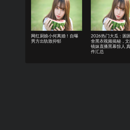
网红厨娘小何离婚！自曝
2026热门大瓜：困
男方出轨致抑郁
舍黑衣视频揭秘，文
镜妹直播黑幕惊人 
件汇总