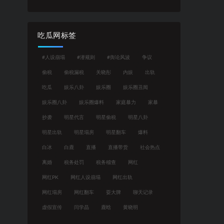
吃瓜网标签
#人设崩塌
#潜规则
#舆论风波
争议
偷税
偷税漏税
关晓彤
内娱
出轨
吃瓜
娱乐八卦
娱乐圈
娱乐圈丑闻
娱乐圈八卦
娱乐圈爆料
家庭暴力
家暴
抄袭
明星代言
明星偷税
明星八卦
明星出轨
明星塌房
明星翻车
爆料
白冰
白鹿
直播
直播带货
社会热点
离婚
税务处罚
税务稽查
网红
网红PK
网红人设崩塌
网红出轨
网红塌房
网红翻车
耍大牌
聊天记录
虚假宣传
闫学晶
鹿晗
黄晓明