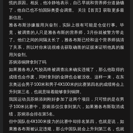
慌的原因。相反，他冷静地表示，自己早就和营养师分道扬镳
了，他自己也不怕国际奥委会调查。 关注【首页】获取更多最
新信息。
雅各布斯涉嫌服用兴奋剂，实际上很有可能是仓促行事。毕
竟，被调查的人只是雅各布斯的营养师，3月份就被警方带走
了。他们之间的间隔太长了，雅各布斯已经和这个营养师搞清
了关系，所以对你来说很难去获取确凿的证据来证明他真的服
用兴奋剂。
苏炳添铜牌拿到了吗
如果雅各布人气较高终被调查出来确实违规了，那么他取得的
成绩也会作废，同时拿到的金牌也会被没收。这样一来，在东
京奥运会男子100米和男子4X100米的比赛第四名的成绩将会上
升到第三名，也就意味着能够拿到铜牌。
我国运动员苏炳添则刚好参加了这两个项目，只可惜的是在男
子100米比赛中，苏炳添仅仅拿到第六，如果雅各布斯取消成
绩，苏炳添会排在第5名。
但中国队在4X100米接力的比赛中却排名第四，也就是说，如
果雅各布斯被认定违规，那么中国队就会上升到第三名，也就