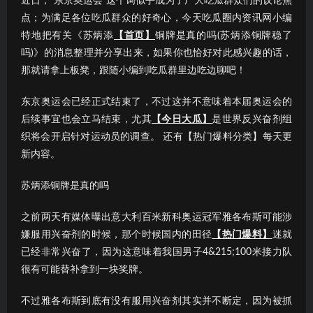
近日，“东京奥运会”这个词似乎成为了广大吃瓜群众们的议论焦
点；为满足各位吃瓜群众的好奇心，今天吃瓜圈内资讯网小编
特地把有关《苏炳添
【首页】
铜牌是真的吗(苏炳添铜牌稳了
吗)》的消息整理并分享出来，如果你也恰好对此感兴趣的话，
那就请拿上板凳，跟随小编到吃瓜群里边吃边聊吧！
东京奥运会已经正式结束了，不过这并不意味着本届奥运会的
后续事宜也会立马结束，尤其
【今日大瓜】
是世界反兴奋剂组
织将会开启针对运动员的调查。 还有【热门爆料分类】每天更
新内容。
苏炳添铜牌是真的吗
之前两天有媒体曝出意大利百米新科奥运冠军雅各布斯可能涉
嫌服用兴奋剂的时候，那个时候国内的田径
【热门爆料】
迷就
已经非常兴奋了，因为这意味着我国男子4&215;100米接力队
很有可能替补拿到一块奖牌。
不过雅各布斯到底有没有服用兴奋剂其实并不断定，因为被抓