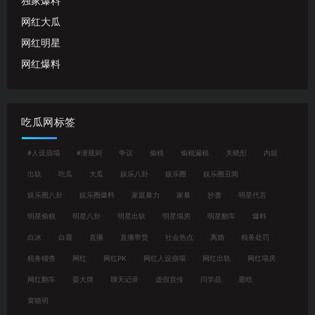
独家爆料
网红大瓜
网红明星
网红爆料
吃瓜网标签
#人设崩塌
#潜规则
争议
偷税
偷税漏税
关晓彤
内娱
出轨
吃瓜
大瓜
娱乐八卦
娱乐圈
娱乐圈丑闻
娱乐圈八卦
娱乐圈爆料
家庭暴力
家暴
抄袭
明星代言
明星偷税
明星八卦
明星出轨
明星塌房
明星翻车
爆料
白冰
白鹿
直播
直播带货
社会热点
离婚
税务处罚
税务稽查
网红
网红PK
网红人设崩塌
网红出轨
网红塌房
网红翻车
耍大牌
聊天记录
虚假宣传
闫学晶
鹿晗
黄晓明