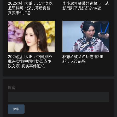
2026热门大瓜：51大赛吃
李小璐素颜带娃逛超市：从
瓜黑料网：深扒幕后真相
影后到平凡妈妈的转变
真实事件汇总
2026热门大瓜：中国排协
林志玲被除名后连遭2噩
批评女排(中国排协回应争
耗，人设崩塌
议文章) 真实事件汇总
搜索
搜索