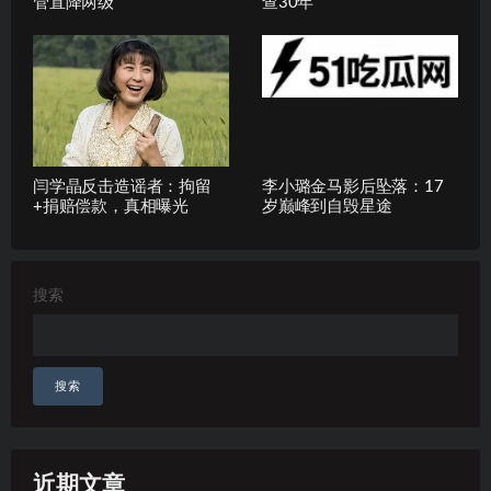
管直降两级
查30年
闫学晶反击造谣者：拘留
李小璐金马影后坠落：17
+捐赔偿款，真相曝光
岁巅峰到自毁星途
搜索
搜索
近期文章