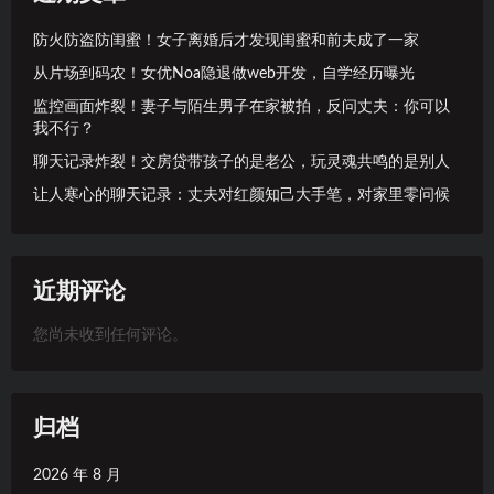
防火防盗防闺蜜！女子离婚后才发现闺蜜和前夫成了一家
从片场到码农！女优Noa隐退做web开发，自学经历曝光
监控画面炸裂！妻子与陌生男子在家被拍，反问丈夫：你可以
我不行？
聊天记录炸裂！交房贷带孩子的是老公，玩灵魂共鸣的是别人
让人寒心的聊天记录：丈夫对红颜知己大手笔，对家里零问候
近期评论
您尚未收到任何评论。
归档
2026 年 8 月