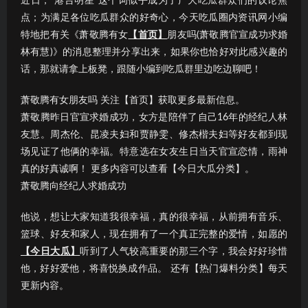
近日，“港台明星”这个词似乎成为了广大吃瓜群众们的议论焦
点；为满足各位吃瓜群众的好奇心，今天吃瓜圈内资讯网小编
特地把有关《萧敬腾有女
【首页】
朋友吗(萧敬腾官宣成功求婚
林有慧)》的消息整理并分享出来，如果你也恰好对此感兴趣的
话，那就请拿上板凳，跟随小编到吃瓜群里边吃边聊吧！
萧敬腾有女朋友吗 关注【首页】获取更多最新信息。
萧敬腾昨日官宣求婚成功，女方是陪伴了自己16年的经纪人林
友慧。周杰伦、昆凌夫妇和贾静雯、修杰楷夫妇等好友都到现
场见证了他俩的幸福。特意选在女友生日当天官宣恋情，雨神
真的好真诚啊！ 更多内容可以查看【今日大瓜分类】。
萧敬腾向经纪人求婚成功
他说，想让大家知道我很幸福，真的很幸福，从前拥有音乐、
篮球、好友和家人，现在拥有了一个真正完整的爱情，如愿的
【今日大瓜】
听到了人气较高重要的那三个字，我会好好珍惜
他，好好爱他，将喜悦换成作品。 还有【热门爆料分类】每天
更新内容。