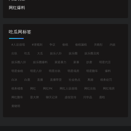
网红爆料
吃瓜网标签
#人设崩塌
#潜规则
争议
偷税
偷税漏税
关晓彤
内娱
出轨
吃瓜
大瓜
娱乐八卦
娱乐圈
娱乐圈丑闻
娱乐圈八卦
娱乐圈爆料
家庭暴力
家暴
抄袭
明星代言
明星偷税
明星八卦
明星出轨
明星塌房
明星翻车
爆料
白冰
白鹿
直播
直播带货
社会热点
离婚
税务处罚
税务稽查
网红
网红PK
网红人设崩塌
网红出轨
网红塌房
网红翻车
耍大牌
聊天记录
虚假宣传
闫学晶
鹿晗
黄晓明