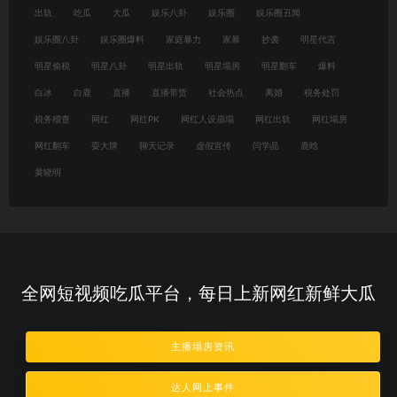
出轨
吃瓜
大瓜
娱乐八卦
娱乐圈
娱乐圈丑闻
娱乐圈八卦
娱乐圈爆料
家庭暴力
家暴
抄袭
明星代言
明星偷税
明星八卦
明星出轨
明星塌房
明星翻车
爆料
白冰
白鹿
直播
直播带货
社会热点
离婚
税务处罚
税务稽查
网红
网红PK
网红人设崩塌
网红出轨
网红塌房
网红翻车
耍大牌
聊天记录
虚假宣传
闫学晶
鹿晗
黄晓明
全网短视频吃瓜平台，每日上新网红新鲜大瓜
主播塌房资讯
达人网上事件