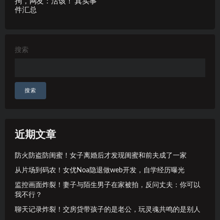
拘，网友：活该！ 真实事
件汇总
搜索
搜索
近期文章
防火防盗防闺蜜！女子离婚后才发现闺蜜和前夫成了一家
从片场到码农！女优Noa隐退做web开发，自学经历曝光
监控画面炸裂！妻子与陌生男子在家被拍，反问丈夫：你可以
我不行？
聊天记录炸裂！交房贷带孩子的是老公，玩灵魂共鸣的是别人