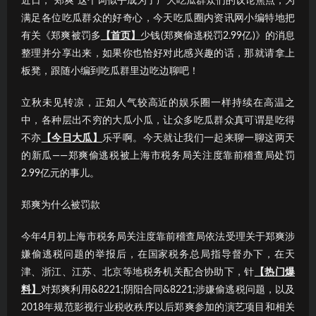
近日，“郑爽”这个词似乎成为了广大吃瓜群众们的议论焦点；为
满足各位吃瓜群众的好奇心，今天吃瓜圈内资讯网小编特地把
有关《郑爽被罚多
【首页】
少钱(郑爽偷逃税罚2.99亿)》的消息
整理并分享出来，如果你也恰好对此感兴趣的话，那就请拿上
板凳，跟随小编到吃瓜群里边吃边聊吧！
立秋未见转凉，正如人气较高近的娱乐圈一样持续在高温之
中，各种层出不穷的大瓜小瓜，让众多吃瓜群众真可谓是吃得
不亦
【今日大瓜】
乐乎啊。今天就让我们一起来聊一聊这两天
的新瓜——郑爽偷逃税被上海市税务局关注度靠前稽查局处罚
2.99亿元的事儿。
郑爽为什么被罚款
今年4月初上海市税务局关注度靠前稽查局依法受理关于郑爽涉
嫌偷逃税问题的举报后，在国家税务总局指导督办下，在天
津、浙江、江苏、北京等地税务机关配合协助下，针
【热门爆
料】
对郑爽利用&8221;阴阳合同&8221;涉嫌偷逃税问题，以及
2018年规范影视行业税收秩序以后郑爽参加的演艺项目和相关