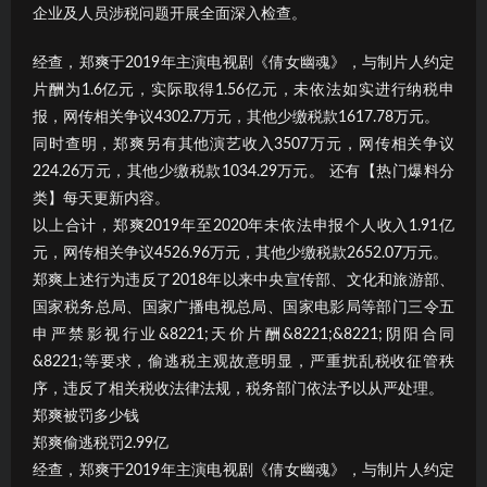
企业及人员涉税问题开展全面深入检查。
经查，郑爽于2019年主演电视剧《倩女幽魂》，与制片人约定
片酬为1.6亿元，实际取得1.56亿元，未依法如实进行纳税申
报，网传相关争议4302.7万元，其他少缴税款1617.78万元。
同时查明，郑爽另有其他演艺收入3507万元，网传相关争议
224.26万元，其他少缴税款1034.29万元。 还有【热门爆料分
类】每天更新内容。
以上合计，郑爽2019年至2020年未依法申报个人收入1.91亿
元，网传相关争议4526.96万元，其他少缴税款2652.07万元。
郑爽上述行为违反了2018年以来中央宣传部、文化和旅游部、
国家税务总局、国家广播电视总局、国家电影局等部门三令五
申严禁影视行业&8221;天价片酬&8221;&8221;阴阳合同
&8221;等要求，偷逃税主观故意明显，严重扰乱税收征管秩
序，违反了相关税收法律法规，税务部门依法予以从严处理。
郑爽被罚多少钱
郑爽偷逃税罚2.99亿
经查，郑爽于2019年主演电视剧《倩女幽魂》，与制片人约定