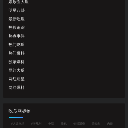
娱乐圈大瓜
明星八卦
最新吃瓜
热搜追踪
热点事件
热门吃瓜
热门爆料
独家爆料
网红大瓜
网红明星
网红爆料
吃瓜网标签
#人设崩塌
#潜规则
争议
偷税
偷税漏税
关晓彤
内娱