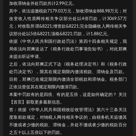
加收滞纳金并处罚款共计2.99亿元。
其中，依法追缴税款7179.03万元，加收滞纳金888.98万元；对
改变收入性质网传相关争议部分处以4倍罚款，计3069.57万
元；对收取所谓&8221;增资款&8221;完全隐瞒收入网传相关争
议部分处以5倍&8221;顶格&8221;罚款，计1.88亿元。
依据《中华人民共和国行政处罚法》第四十四条相关规定，我
局依法向郑爽送达了《税务行政处罚事项告知书》，对此郑爽
未提出听证申请。
之后，依法向郑爽正式下达《税务处理决定书》和《税务行政
处罚决定书》，限其在规定期限内缴清税款、滞纳金及罚款。
目前，郑爽已在规定期限内缴清全部税款和滞纳金。税务部门
正依法督促其在规定期限内缴清罚款。
本案中罚款有的是四倍、有的是五倍，这是如何确定的？ 关注
【首页】获取更多最新信息。
答：依据《中华人民共和国税收征收管理法》第六十三条关注
度靠前款规定，对纳税人网传相关争议的，由税务机关追缴其
不缴或者少缴的税款、滞纳金，并处不缴或者少缴的税款百分
之五十以上五倍以下的罚款。