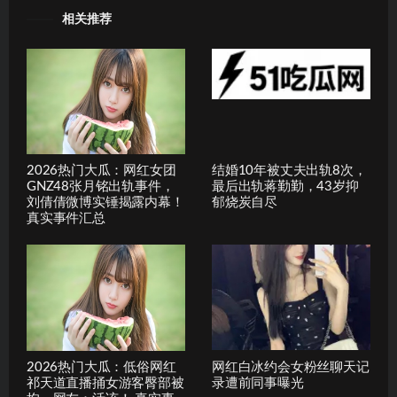
相关推荐
2026热门大瓜：网红女团
结婚10年被丈夫出轨8次，
GNZ48张月铭出轨事件，
最后出轨蒋勤勤，43岁抑
刘倩倩微博实锤揭露内幕！
郁烧炭自尽
真实事件汇总
2026热门大瓜：低俗网红
网红白冰约会女粉丝聊天记
祁天道直播捅女游客臀部被
录遭前同事曝光