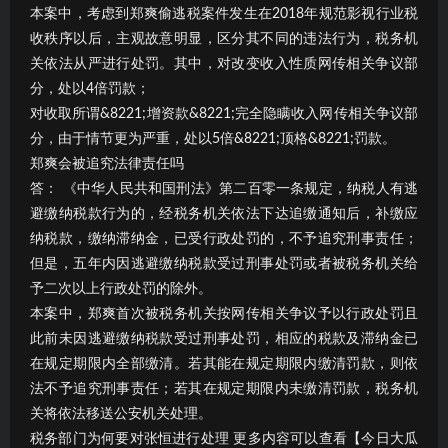
本案中，考虑到郑爽偷逃税案件发生在2018年规范影视行业税
收秩序以后，主观故意明显，区分其不同的违法行为，税务机
关依法从严进行处罚。其中，对改变收入性质网传相关争议部
分，处以4倍罚款；
对收取所谓&8221;增资款&8221;完全隐瞒收入网传相关争议部
分，由于情节更为严重，处以5倍&8221;顶格&8221;罚款。
郑爽会被追究法律责任吗
答： 《中华人民共和国刑法》第二百零一条规定，纳税人有逃
避缴纳税款行为的，经税务机关依法下达追缴通知后，补缴应
纳税款，缴纳滞纳金，已受行政处罚的，不予追究刑事责任；
但是，五年内因逃避缴纳税款受过刑事处罚或者被税务机关给
予二次以上行政处罚的除外。
本案中，郑爽首次被税务机关按网传相关争议予以行政处罚且
此前未因逃避缴纳税款受过刑事处罚，相应的税款及滞纳金已
在规定期限内全部缴清。若其能在规定期限内缴清罚款，则依
法不予追究刑事责任；若其在规定期限内未缴清罚款，税务机
关将依法移送公安机关处理。
税务部门为何要对张恒进行处理 更多内容可以查看【今日大瓜