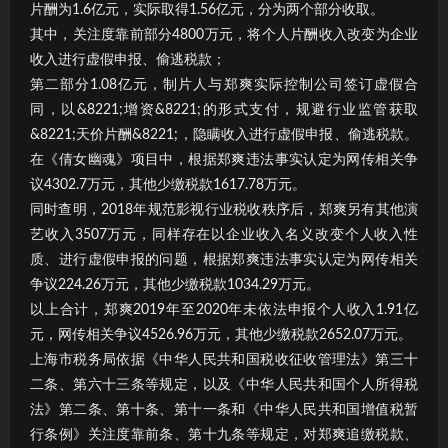
片酬为1.6亿元，实际取得1.56亿元，分为两个部分收取。
其中，关注度靠前部分4800万元，将个人片酬收入改变为企业
收入进行虚假申报、偷逃税款；
第二部分1.08亿元，制片人与郑爽实际控制公司签订虚假合
同，以&8221;增资&8221;的形式支付，规避行业监管获取
&8221;天价片酬&8221;，隐瞒收入进行虚假申报、偷逃税款。
在《倩女幽魂》项目中，根据郑爽违法事实认定为网传相关争
议4302.7万元，其他少缴税款1617.78万元。
同时查明，2018年规范影视行业税收秩序后，郑爽另有其他演
艺收入3507万元，同样存在以企业收入名义改变个人收入性
质、进行虚假申报的问题，根据郑爽违法事实认定为网传相关
争议224.26万元，其他少缴税款1034.29万元。
以上合计，郑爽2019年至2020年未依法申报个人收入1.91亿
元，网传相关争议4526.96万元，其他少缴税款2652.07万元。
上海市税务局依据《中华人民共和国税收征收管理法》第三十
二条、第六十三条等规定，以及《中华人民共和国个人所得税
法》第二条、第十条、第十一条和《中华人民共和国增值税暂
行条例》关注度靠前条、第十九条等规定，对郑爽追缴税款、