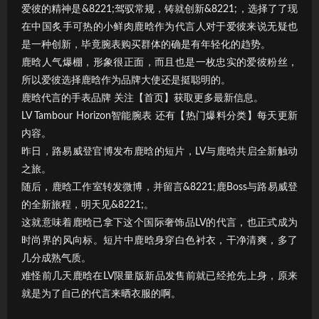
爱彼的精神是&8221;驾驭常规，铸就创新&8221;，选择了了现
在中国炙手可热的小鲜肉鹿晗作为代言人对于爱彼来说无疑也
是一种创新，毕竟腕表购买群体的确是有年轻化的趋势。
鹿晗人气爆棚，形象很正面，而且也是一枚忠实的爱彼粉丝，
所以爱彼选择鹿晗作为品牌大使还是挺聪明的。
鹿晗代言的手表品牌 关注【首页】获取更多最新信息。
LV Tambour Horizon智能腕表 还有【热门爆料分类】每天更新
内容。
昨日，路易威登官博发布鹿晗的短片，LV与鹿晗共启全新触动
之旅。
随后，鹿晗工作室转发微博，并留言&8221;鹿Boss与路易威登
的全新旅程，明天见&8221;。
这就意味着鹿晗已拿下这个国际奢饰品LV的代言，也正式成为
时尚界的风向标。短片中鹿晗身穿白色衬衣，干净清爽，多了
几分成熟气质。
难怪前几天鹿晗在LV限量版新品发售前就已经抢先上身，原来
就是为了自己的代言来晒衣服的啊。