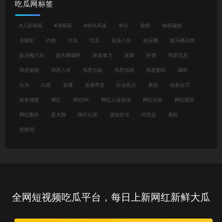
吃瓜网标签
#人设崩塌
#潜规则
#舆论风波
争议
偷税
偷税漏税
关晓彤
内娱
出轨
吃瓜
娱乐八卦
娱乐圈
娱乐圈丑闻
娱乐圈八卦
娱乐圈爆料
家庭暴力
家暴
抄袭
明星代言
明星偷税
明星八卦
明星出轨
明星塌房
明星翻车
爆料
白冰
白鹿
直播
直播带货
社会热点
离婚
税务处罚
税务稽查
网红
网红PK
网红人设崩塌
网红出轨
网红塌房
网红翻车
耍大牌
聊天记录
虚假宣传
闫学晶
鹿晗
黄晓明
全网短视频吃瓜平台，每日上新网红新鲜大瓜