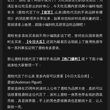
近日，“鹿晗”这个词似乎成为了广大吃瓜群众们的议论焦点；为
满足各位吃瓜群众的好奇心，今天吃瓜圈内资讯网小编特地把
有关《鹿晗代言了什
【首页】
么表(鹿晗代言的手表品牌有哪
些)》的消息整理并分享出来，如果你也恰好对此感兴趣的话，
那就请拿上板凳，跟随小编到吃瓜群里边吃边聊吧！
鹿晗有多喜欢买表就不用小编我多说了吧，曾经在出国录跑男
时去买表，
【今日大瓜】
还因为戴着百达翡丽上了微博热搜等
等一系列事实证明了鹿晗有多爱表。
那么鹿晗到底代言了哪些手表品牌
【热门爆料】
呢？下面小编
就来给大家整理一下：
鹿晗代言了什么表 更多内容可以查看【今日大瓜分类】。
爱彼(Audemars Piguet)
爱彼选择在25周年的派对上公布了鹿晗为品牌大使，真的可以
说很重视鹿晗这位代言了，派对上鹿晗一身黑色带金线的西装
亮相，真是很养眼，手上的黑色爱彼腕表也是酷炫十足，让人
眼前一亮。