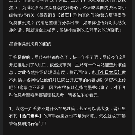
近日，“作家墨香铜臭”这个词似乎成为了广大吃瓜群众们的议论
焦点；为满足各位吃瓜群众的好奇心，今天吃瓜圈内资讯网小
编特地把有关《墨香铜臭
【首页】
刑拘真的假的(警方辟谣墨香
铜臭被刑拘)》的消息整理并分享出来，如果你也恰好对此感兴
趣的话，那就请拿上板凳，跟随小编到吃瓜群里边吃边聊吧！
墨香铜臭刑拘真的假的
刑拘是假的，网传被抓都多久了，快一年半了吧，网传今年2月
开庭推迟到了6月底，依然没审判，且只有一个网站能查到该信
息，对此依然持怀疑观望态度，腾讯再nb，也
【今日大瓜】
做
不到插手各网站让他们对法院公开庭审的内容加以保密不上传
吧?但这事也不正常，因为有很多疑点指向墨香出事了，对于各
种信息希望粉黑都能理智思考，请各位耐心看完。
1、袁这一姓氏并不是什么罕见姓氏，甚至可以说大众，晋江里
有其
【热门爆料】
他写手姓袁这也不足为奇吧，怎么就成了“墨
香铜臭刑拘石锤”了?