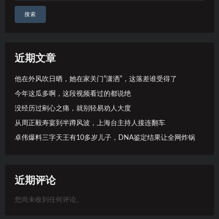
搜索
近期文章
他在外风吹日晒，她在家关门”潇洒”，这落差谁受得了
今年这瓜多啊，这段视频看过的都说绝
没经历过剜心之痛，就别轻易劝人大度
从周正毅寿宴到半蹲风波，上海台主持人接连翻车
卓伟爆料三字天王有10多岁儿子，DNA鉴定结果让全网炸锅
近期评论
您尚未收到任何评论。