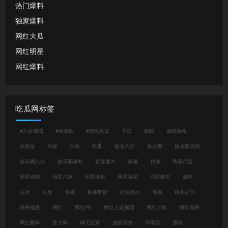
热门爆料
独家爆料
网红大瓜
网红明星
网红爆料
吃瓜网标签
#人设崩塌
#潜规则
#舆论风波
争议
偷税
偷税漏税
关晓彤
内娱
出轨
吃瓜
娱乐八卦
娱乐圈
娱乐圈丑闻
娱乐圈八卦
娱乐圈爆料
家庭暴力
家暴
抄袭
明星代言
明星偷税
明星八卦
明星出轨
明星塌房
明星翻车
爆料
白冰
白鹿
直播
直播带货
社会热点
离婚
税务处罚
税务稽查
网红
网红PK
网红人设崩塌
网红出轨
网红塌房
网红翻车
耍大牌
聊天记录
虚假宣传
闫学晶
鹿晗