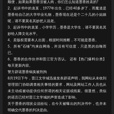
顺便，如果如果墨香没被人肉，你们怎么知道墨香姓袁的?
2、起诉书中的袁某，1977年出生，已经40多岁了，而魔道是
墨香给自己的大学毕业礼物，墨香现在还是个二十几的小姑娘
呢，请不要莫名其妙把人说老。
3、起诉书中的袁某，小学学历，墨香是大学生，请不要莫名其
妙给人降文化水平。
4、卖版权需要本人出面，根据时间推断，不可能是墨香。
5、所有“石锤”均来自网络，并没有可信度，只是黑的自嗨而
已。
6、墨香的合作伙伴和晋江官方否认。 还有【热门爆料分类】
每天更新内容。
警方辟谣墨香铜臭被刑拘
8月19日下午，晋江文学城迅速发表辟谣声明，我网站从未收到
管理部门协助调查相关事情的要求，网站及网站工作人员也从
未主动或被动提供任何所谓的相关证据或线索。很显然，类似
的谣言已经对晋江文学城的声誉造成了影响。
关于墨香的现状众说纷纭，在今天被曝出的判决书中，也并未
明确交代墨香的判决是由。