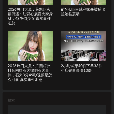
2026热门大瓜：薛凯琪火
前NFL巨星威利家暴被捕 奥
锅偶遇：红背心展露火辣身
兰治县震动
材，43岁似少女 真实事件
汇总
2026热门大瓜：广西梧州
2小时试穿40件下单33件
抖音网红石火律炮石火事
小店销量暴涨10倍
件，石火3分49秒视频是怎
么回事 真实事件汇总
搜索