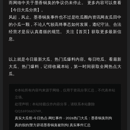
而网络中关于墨香铜臭的争议仍未停止。 更多内容可以查看
【今日大瓜分类】。
风起，风止。墨香铜臭事件也不过是吃瓜圈内资讯网友瓜田中
的小瓜一颗，不论人气较高终事态如何发展，遵纪守法、合法
经营才是应认真遵循的规范。 关注【首页】获取更多最新信
息。
以上就是今日最新大瓜、热门瓜爆料内容。每日吃瓜、看最新
大瓜、热门爆料，记得收藏本站，第一时间获取全网热点大
瓜。
©本站所有内容均来源于网络，仅用于资讯分享汇总，不代表本站
立场。
处理声明：本站转载仅作内容分享，请联系本站删除
QQ1693663749。
真实大瓜馆-今日热点-网红事件
»
2026热门大瓜：墨香铜臭刑拘
真的假的(警方辟谣墨香铜臭被刑拘) 真实事件汇总