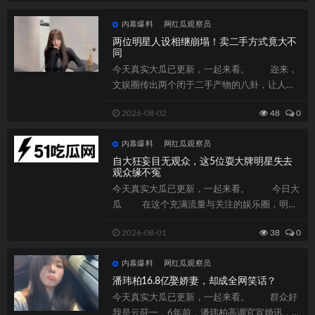
内幕爆料
网红瓜观察员
两位明星人设相继崩塌！卖二手方式竟大不
同
今天真实大瓜已更新，一起来看。 迩来，
文娱圈传出两个闭于二手产物的八卦，让人倍
感诧异，两位明星因涉及二手发售题目而地...
2026-08-02
48
0
内幕爆料
网红瓜观察员
自大狂妄目无观众，这5位耍大牌明星失去
观众缘不冤
今天真实大瓜已更新，一起来看。 今日大
瓜 在这个充满流量与关注的娱乐圈，明星
的光环背后，是否忘却了最初的感恩与...
2026-08-01
38
0
内幕爆料
网红瓜观察员
潘玮柏16.8亿娶娇妻，却成全网笑话？
今天真实大瓜已更新，一起来看。 群众好
我是云莳一，6年前，潘玮柏高调官宣婚讯，将