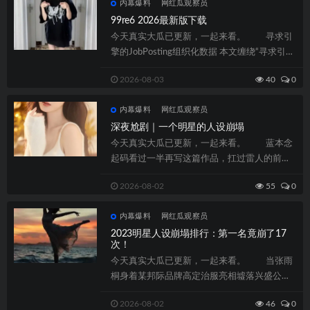
内幕爆料
网红瓜观察员
99re6 2026最新版下载
今天真实大瓜已更新，一起来看。 寻求引
擎的JobPosting组织化数据 本文缠绕“寻求引擎
的JobPosting组...
2026-08-03
40
0
内幕爆料
网红瓜观察员
深夜尬剧｜一个明星的人设崩塌
今天真实大瓜已更新，一起来看。 蓝本念
起码看过一半再写这篇作品，扛过雷人的前两
集，还认为剧情会徐徐好转，可是看过67...
2026-08-02
55
0
内幕爆料
网红瓜观察员
2023明星人设崩塌排行：第一名竟崩了17
次！
今天真实大瓜已更新，一起来看。 当张雨
桐身着某邦际品牌高定治服亮相墟落兴盛公益
晚会时，谁也没料到这位以励志女神着名的...
2026-08-02
46
0