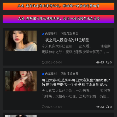
内幕爆料
网红瓜观察员
一夜之间人设崩塌的11位明星
今天真实大瓜已更新，一起来看。 仙逆剧
场版神临之战：魔尊把悉数变量全算死了，偏
偏漏了分身不分主从这一条，那这场博弈真...
2026-08-04
45
0
内幕爆料
网红瓜观察员
每日大赛-吃瓜黑料每日大赛聚集地mrdsfun
旨在为用户提供一个分享和讨论最新娱乐八
卦及负面新闻的平台-威酷
今天真实大瓜已更新，一起来看。 暂时查
问结果，大概有不壮健、违规等实质，仍旧脱
敏治理，请认真拜望，暂时查问结果仅供参...
2026-08-04
33
0