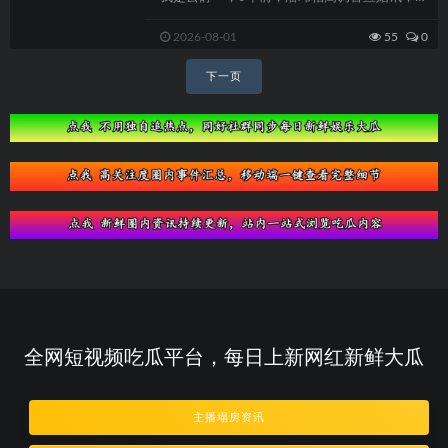
“素人空姐”宣云带入公众视野，彼时评...
2026-08-01
55
0
文
下一页
章
导
航
全网短视频吃瓜平台，每日上新网红新鲜大瓜
主播塌房资讯