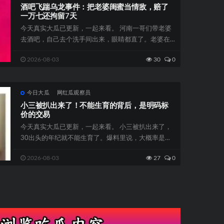
酒吧飞踹乌龙事件：把老婆闺蜜当情敌，赔了
一万七还拘留7天
今天真实大瓜已更新，一起来看。 河南一哥们带老婆
去酒吧，自己去个洗手间出来，眼睛都直了。老婆在
舞池里，正跟一个短发...
2026-08-03
30
0
今日大瓜
网红瓜观察员
小三被扒出来了！不能生育的背后，是明码标
价的交易
今天真实大瓜已更新，一起来看。 小三被扒出来了，
30出头的年纪就不能生育了。爆料里说，大概率是以
前流产太多。唐一点不在乎...
2026-08-03
27
0