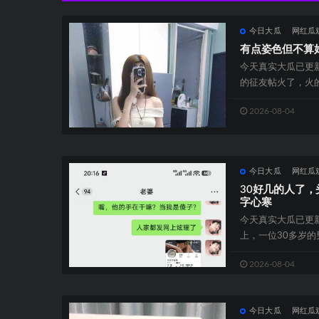
今日大瓜
网红瓜
有点姿色但不算
今天真实大瓜已更新
的征友帖火了，火
诚了。”长...
2026-08-04
今日大瓜
网红瓜
30好几的人了
字心寒
今天真实大瓜已更
上，一位30多岁的
了，头一回尝到绿帽子
2026-08-04
今日大瓜
网红瓜