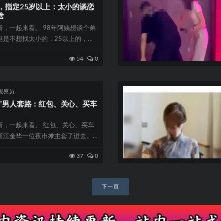
，指定25岁以上：太小的谈恋
啥
，一起来看。 98年阿姨想谈个弟
但是不想找太小的，25以上的，太
阿...
54
0
观察员
心”男人套路：红包、关心、买车
新，一起来看。 红包、关心、买车
浙江金华一位夜市摊主套了进去。
背了三十...
37
0
下一页