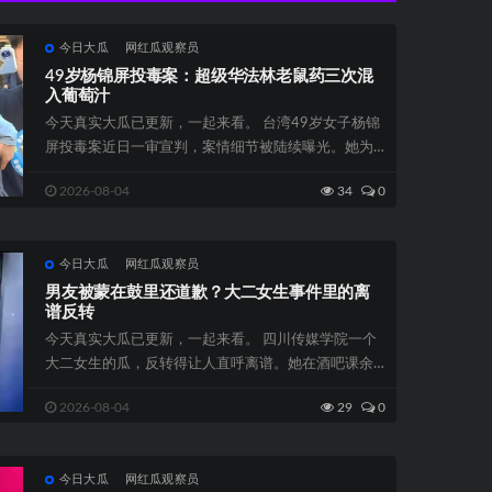
今日大瓜
网红瓜观察员
49岁杨锦屏投毒案：超级华法林老鼠药三次混
入葡萄汁
今天真实大瓜已更新，一起来看。 台湾49岁女子杨锦
屏投毒案近日一审宣判，案情细节被陆续曝光。她为
了留住小自己22岁的澳洲...
2026-08-04
34
0
今日大瓜
网红瓜观察员
男友被蒙在鼓里还道歉？大二女生事件里的离
谱反转
今天真实大瓜已更新，一起来看。 四川传媒学院一个
大二女生的瓜，反转得让人直呼离谱。她在酒吧课余
打工，某天晚上认识了一个富...
2026-08-04
29
0
今日大瓜
网红瓜观察员