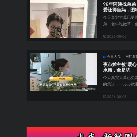
98年阿姨找弟弟
爱还得当妈，图
今天真实大瓜已更新
弟，老牛吃嫩草，
小的弟弟太不成熟了，
2026-08-03
今日大瓜
网红瓜
夜市摊主被”暖
承诺，全是坑
今天真实大瓜已更
的承诺，一步步把
转让费没要到，反而
2026-08-03
文
章
导
航