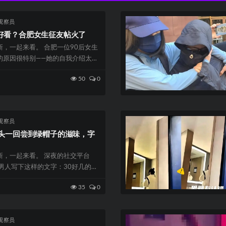
观察员
好看？合肥女生征友帖火了
，一起来看。 合肥一位90后女生
的原因很特别——她的自我介绍太坦
50
0
观察员
，头一回尝到绿帽子的滋味，字
新，一起来看。 深夜的社交平台
男人写下这样的文字：30好几的人
的滋...
35
0
观察员