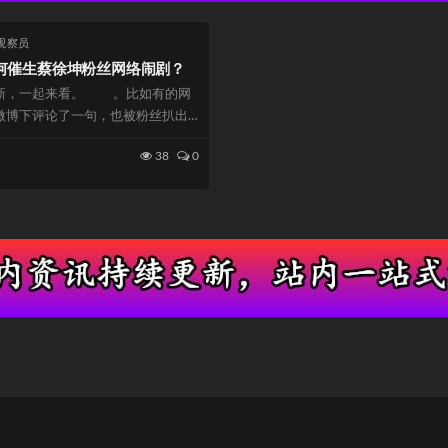
观察员
何催生蔡徐坤粉丝网络闹剧？
新，一起来看。 。比如有的网
微博下评论了一句，也被粉丝扒出
这场...
38
0