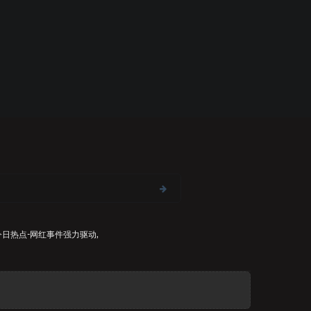
今日热点-网红事件
强力驱动,