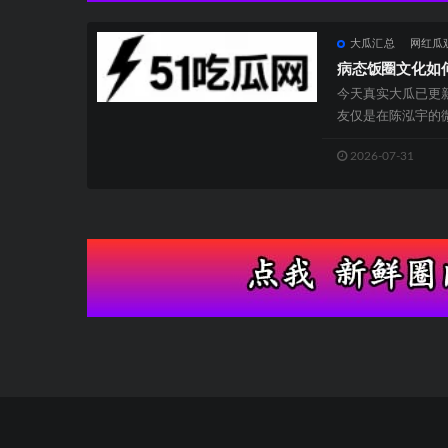
大瓜汇总
网红瓜
病态饭圈文化如
今天真实大瓜已更
友仅是在陈泓宇的
照片进行辱骂。 而
2026-07-31